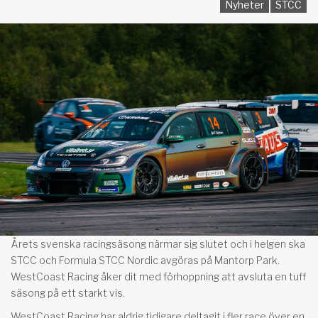
Nyheter
STCC
Årets svenska racingsäsong närmar sig slutet och i helgen ska
STCC och Formula STCC Nordic avgöras på Mantorp Park.
WestCoast Racing åker dit med förhoppning att avsluta en tuff
säsong på ett starkt vis.
WestCoast Racing har aldrig tidigare deltagit i fler race över en