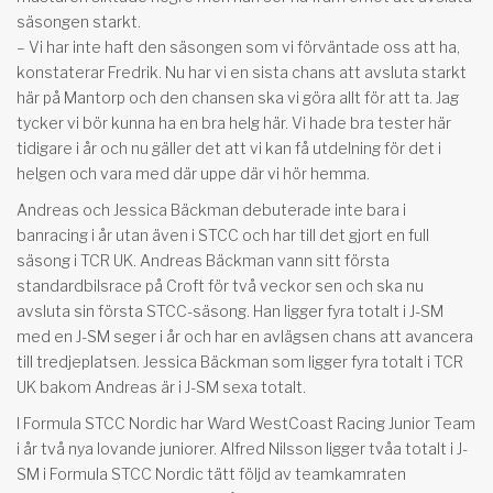
säsongen starkt.
– Vi har inte haft den säsongen som vi förväntade oss att ha,
konstaterar Fredrik. Nu har vi en sista chans att avsluta starkt
här på Mantorp och den chansen ska vi göra allt för att ta. Jag
tycker vi bör kunna ha en bra helg här. Vi hade bra tester här
tidigare i år och nu gäller det att vi kan få utdelning för det i
helgen och vara med där uppe där vi hör hemma.
Andreas och Jessica Bäckman debuterade inte bara i
banracing i år utan även i STCC och har till det gjort en full
säsong i TCR UK. Andreas Bäckman vann sitt första
standardbilsrace på Croft för två veckor sen och ska nu
avsluta sin första STCC-säsong. Han ligger fyra totalt i J-SM
med en J-SM seger i år och har en avlägsen chans att avancera
till tredjeplatsen. Jessica Bäckman som ligger fyra totalt i TCR
UK bakom Andreas är i J-SM sexa totalt.
I Formula STCC Nordic har Ward WestCoast Racing Junior Team
i år två nya lovande juniorer. Alfred Nilsson ligger tvåa totalt i J-
SM i Formula STCC Nordic tätt följd av teamkamraten