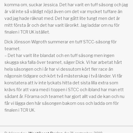
komma om, suckar Jessica. Det har varit en tuff säsong och jag
är väl inte så väldigt nöjd även om det var mycket tuffare än
vad jag hade räknat med. Det har gått lite tungt men det är
mitt första år och det har varit lärorikt. Jag laddar om nu för
finalen i TCR UK istället.
Dick Jönsson Wigroth summerar en tuff STCC-säsong för
teamet.
– Det har varit lite blandat och en tuff säsong men ingen
skugga ska falla över teamet, säger Dick. Vi har arbetat hårt
hela säsongen och i år har vi dessutom kört fler race än
någonsin tidigare och kört två mästerskap i två länder. Vi får
konstatera att iv inte lyckats hitta det sista lilla extra som
krävs för att vara med i toppen i STCC och ibland har man ett
sådant år. Förarna och teamet har gjort allt vad de kan och nu
får vi lägga den här säsongen bakom oss och ladda om för
finalen i TCR UK.