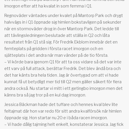
imorgon efter att ha kvalat in som femma i Q1.
Regnoväder väntades under kvalet på Mantorp Park och drygt
halvvägs in i Q1 öppnade sig himlen bokstavligen på sekunder
när en stormoväder drog in över Mantorp Park. Det ledde till
att tävlingsledningen beslutade att ställa in Q2 och låta
resultatet från Q1 stå sig. För Fredrik Ekblom innebär det en
femteplats på gridden i första racet imorgon och en
sjätteplats i det andra när man vänder på de tio första.
– Vi körde bara igenom Q1 för att ta oss vidare så det var inte
ett varv på full attack, berättar Fredrik. Det blev ändå bra och
det har känts bra hela tiden. Jag är övertygad om att vi hade
kunnat få ut betydligt mer tid till Q2 men gäller säkert för flera
andra också. Nu startar vi mitt i ett getingbo imorgon men det
känns bra så jag tror på en kul dag imorgon.
Jessica Bäckman hade det tuffare och hennes kval blev lite
feltajmat där hon var redo för sitt andra kvalförsök när himlen
öppnade sig. Hon startar nu 20:e i båda racen imorgon.
– Vi hade dålig tajming helt enkelt, konstaterar Jessica. Jag fick