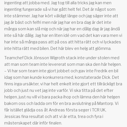
ingenting att jobba med. Jag tog till alla tricks jag kan men
ingenting fungerade så vi har gått helt fel. Det är något som
inte stämmer. Jag har kört väldigt länge och jag säger inte att
jag är bäst och felfri men när jag har en bra dag är det inte
många som kan slå mig och när jag har en dålig dag är jag ändå
inte så här dålig. Jag har en liten idé om vad det kan vara men vi
har inte så många pass att på oss att hitta rätt och vi lyckades
inte hitta rätt med bilen. Det här blev en helg att glömma.
Teamchef Dick Jönsson Wigroth stack inte under stolen med
att man som team inte levererat som man ska den här helgen.
– Vi har som team inte gjort jobbet och gav inte Fredrik en bil
idag som han kunde konkurrera med, konstaterade Dick. Det
finns inga ursäkter, vi har helt enkelt inte gjort ett tillräckligt bra
jobb och just nu vet jag inte varför. Vi ska titta på det efter
helgen, just nu vill vi bara packa ihop och lämna den här helgen
bakom oss och ladda om för en bra avslutning på Mantorp. Vi
får istället glädja oss åt Andreas första seger i TCR UK,
Jessicas fina resultat och att vi är etta, trea och fyra i
mästerskapet där inför finalen.