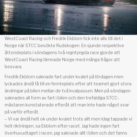
WestCoast Racing och Fredrik Ekblom fick inte alls till det i
Norge när STCC besökte Rudskogen. En sjunde respektive
åttondeplats i söndagens två regntyngda race gjorde att
WestCoast Racing lämnade Norge med många frågor att
besvara.
Fredrik Ekblom saknade fart under kvalet på lördagen men
lyckades ändå få till en femteplats efter att teamet gjort stora
ändringar på bilen mellan de två kvalpassen. Men på söndagen
saknades all form av fart i bilen och den trefaldiga STCC-
mästaren konstaterade efteråt att man inte hade något svar
på varför efteråt.
– Vi var ändå helt ok under kvalet trots allt men idag tappade vi
helt riktningen, sa Ekblom efter racet. Jag hade ingen fart
överhuvudtaget i racen, jag saknade allt i bilen och det fanns