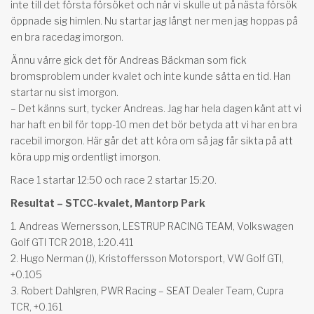
inte till det första försöket och när vi skulle ut på nästa försök
öppnade sig himlen. Nu startar jag långt ner men jag hoppas på
en bra racedag imorgon.
Ännu värre gick det för Andreas Bäckman som fick
bromsproblem under kvalet och inte kunde sätta en tid. Han
startar nu sist imorgon.
– Det känns surt, tycker Andreas. Jag har hela dagen känt att vi
har haft en bil för topp-10 men det bör betyda att vi har en bra
racebil imorgon. Här går det att köra om så jag får sikta på att
köra upp mig ordentligt imorgon.
Race 1 startar 12:50 och race 2 startar 15:20.
Resultat – STCC-kvalet, Mantorp Park
1. Andreas Wernersson, LESTRUP RACING TEAM, Volkswagen
Golf GTI TCR 2018, 1:20.411
2. Hugo Nerman (J), Kristoffersson Motorsport, VW Golf GTI,
+0.105
3. Robert Dahlgren, PWR Racing – SEAT Dealer Team, Cupra
TCR, +0.161