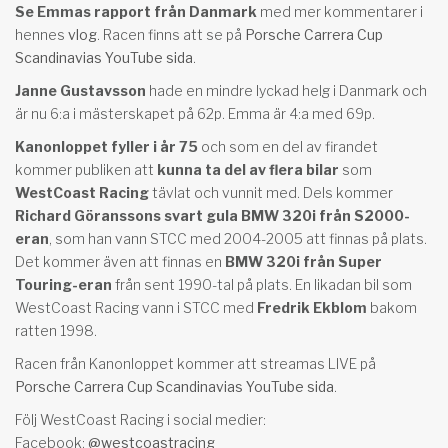
Se Emmas rapport från Danmark
med mer kommentarer i
hennes
vlog
. Racen finns att se på
Porsche Carrera Cup
Scandinavias YouTube sida
.
Janne Gustavsson
hade en mindre lyckad helg i Danmark och
är nu 6:a i mästerskapet på 62p. Emma är 4:a med 69p.
Kanonloppet fyller i år 75
och som en del av firandet
kommer publiken att
kunna ta del av flera bilar
som
WestCoast Racing
tävlat och vunnit med. Dels kommer
Richard Göranssons svart gula BMW 320i från S2000-
eran
, som han vann STCC med 2004-2005 att finnas på plats.
Det kommer även att finnas en
BMW 320i från Super
Touring-eran
från sent 1990-tal på plats. En likadan bil som
WestCoast Racing vann i STCC med
Fredrik Ekblom
bakom
ratten 1998.
Racen från Kanonloppet kommer att streamas LIVE på
Porsche Carrera Cup Scandinavias YouTube sida
.
Följ WestCoast Racing i social medier:
Facebook:
@westcoastracing