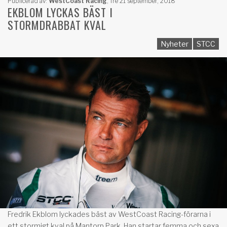
Publicerad av:
WestCoast Racing
,
fre 21 september, 2018
EKBLOM LYCKAS BÄST I
STORMDRABBAT KVAL
Nyheter
STCC
Fredrik Ekblom lyckades bäst av WestCoast Racing-förarna i
ett stormigt kval på Mantorp Park. Han startar femma och sexa