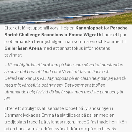
Efter ett långt uppehåll körs i helgen
Kanonloppet
för
Porsche
Sprint Challenge Scandinavia
.
Emma Wigroth
hade ett par
problematiska tävlingshelger innan sommaren och kommer till
Gelleråsen Arena
med ett annat fokus inför höstens
tävlingar:
– Vi har åtgärdat ett problem på bilen som påverkat prestandan
så nu är det bara att ladda om! Vi vet att farten finns och
Gelleråsen kan jag väl. Jag hoppas på en clean helg där jag kan få
med mig värdefulla poäng hem. Det kommer att bli en
utmanande helg fysiskt då jag är sjuk men med lite pannben går
allt.
Efter ett struligt kval i senaste loppet på Jyllandsringen i
Danmark lyckades Emma ta sig tillbaka på pallen med en
tredjeplats i race 1 på Jyllandsringen. I race 2 fastnade hon i kön
på en bana som är erkänt svår att köra om på och blev 6:a.