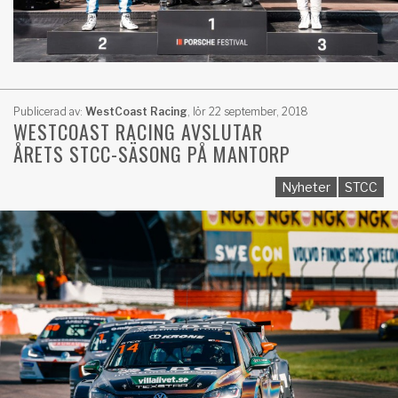
Publicerad av:
WestCoast Racing
,
lör 22 september, 2018
WESTCOAST RACING AVSLUTAR
ÅRETS STCC-SÄSONG PÅ MANTORP
Nyheter
STCC