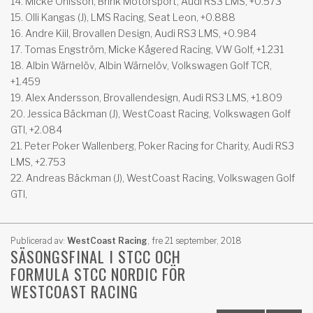
14. Micke Ohlsson, Brink Motorsport, Audi RS3 LMS, +0.573
15. Olli Kangas (J), LMS Racing, Seat Leon, +0.888
16. Andre Kiil, Brovallen Design, Audi RS3 LMS, +0.984
17. Tomas Engström, Micke Kågered Racing, VW Golf, +1.231
18. Albin Wärnelöv, Albin Wärnelöv, Volkswagen Golf TCR,
+1.459
19. Alex Andersson, Brovallendesign, Audi RS3 LMS, +1.809
20. Jessica Bäckman (J), WestCoast Racing, Volkswagen Golf
GTI, +2.084
21. Peter Poker Wallenberg, Poker Racing for Charity, Audi RS3
LMS, +2.753
22. Andreas Bäckman (J), WestCoast Racing, Volkswagen Golf
GTI,
Publicerad av:
WestCoast Racing
,
fre 21 september, 2018
SÄSONGSFINAL I STCC OCH
FORMULA STCC NORDIC FÖR
WESTCOAST RACING