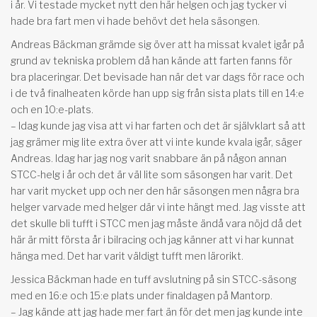
i år. Vi testade mycket nytt den här helgen och jag tycker vi
hade bra fart men vi hade behövt det hela säsongen.
Andreas Bäckman grämde sig över att ha missat kvalet igår på
grund av tekniska problem då han kände att farten fanns för
bra placeringar. Det bevisade han när det var dags för race och
i de två finalheaten körde han upp sig från sista plats till en 14:e
och en 10:e-plats.
– Idag kunde jag visa att vi har farten och det är självklart så att
jag grämer mig lite extra över att vi inte kunde kvala igår, säger
Andreas. Idag har jag nog varit snabbare än på någon annan
STCC-helg i år och det är väl lite som säsongen har varit. Det
har varit mycket upp och ner den här säsongen men några bra
helger varvade med helger där vi inte hängt med. Jag visste att
det skulle bli tufft i STCC men jag måste ändå vara nöjd då det
här är mitt första år i bilracing och jag känner att vi har kunnat
hänga med. Det har varit väldigt tufft men lärorikt.
Jessica Bäckman hade en tuff avslutning på sin STCC-säsong
med en 16:e och 15:e plats under finaldagen på Mantorp.
– Jag kände att jag hade mer fart än för det men jag kunde inte