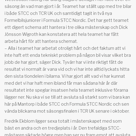
säsong än vad man gjort i år. Teamet har ställt upp med tre bilar
i både STCC och TCR UK och samtidigt tagit in två nya
Formelbilsjuniorer i Formula STCC Nordic. Det har gett teamet
ett digert schema att hantera i tre olika mästerskap och Dick
Jönsson Wigroth kan konstatera att hela teamet har fått
arbeta hårt för att hantera schemat.
– Alla i teamet har arbetat otroligt hårt och det faktum att vi
inte haft ett enda tekniskt problem på någon bil visar vilket bra
jobb de har gjort, säger Dick. Tyvärr har vi inte riktigt fått de
resultat vi normalt är vana vid och vi har inte alltid lyckats hitta
den sista tiondelen i bilarna. Vi har gjort allt vad vi har kunnat
med det vi har haft men ibland får man sådana här år där
resultatet inte speglar insatsen hela teamet inklusive förarna
lägger ner. Nu ska vi se till att avsluta så starkt som vi bara kan
här på Mantorp i både STCC och Formula STCC Nordic och sen
vända blickarna mot säsongsfinalen i TCR UK senare i oktober.
Fredrik Ekblom ligger sexa totalt i mästerskapet med som
bäst en andra och en tredjeplats i år. Den trefaldiga STCC-
mästaren siktade högre men han ser nu fram emot att avsluta