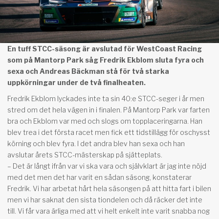
En tuff STCC-säsong är avslutad för WestCoast Racing
som på Mantorp Park såg Fredrik Ekblom sluta fyra och
sexa och Andreas Bäckman stå för två starka
uppkörningar under de två finalheaten.
Fredrik Ekblom lyckades inte ta sin 40:e STCC-seger i år men
stred om det hela vägen in i finalen. På Mantorp Park var farten
bra och Ekblom var med och slogs om topplaceringarna. Han
blev trea i det första racet men fick ett tidstillägg för oschysst
körning och blev fyra. I det andra blev han sexa och han
avslutar årets STCC-mästerskap på sjätteplats.
– Det är långt ifrån var vi ska vara och självklart är jag inte nöjd
med det men det har varit en sådan säsong, konstaterar
Fredrik. Vi har arbetat hårt hela säsongen på att hitta fart i bilen
men vi har saknat den sista tiondelen och då räcker det inte
till. Vi får vara ärliga med att vi helt enkelt inte varit snabba nog