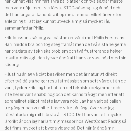
har kunnat visa min fart. Fyra pallplatser och två segrar måste
man vara nöjd med i sin första STCC-säsong. Jag är nöjd och
det har fungerat kanonbra ihop med teamet vilket är en stor
anledning till att jag kunnat utveckla mig så mycket i år,
sammanfattar Philip.
Erik Jonssons säsong var nästan omvänd mot Philip Forsmans.
Han inledde bra och tog steg framåt men de två sista helgerna
har präglats av tekniska problem och två frustrerande helger
resultatmässigt. Han tycker ändå att han ska vara nöjd med sin
säsong.
– Just nu är jag väldigt besviken men det är naturligt direkt
efter två dåliga helger resultatmässigt som sett värre ut än de
varit, tycker Erik. Jag har haft en del tekniska bekymmer och
inte heller varit snabb nog och det känns tråkigt men efter att
adrenalinet släppt måste jag vara nöjd. Jag har varit på pallen
tre gånger och vunnit ett race vilket är långt över vad jag
förväntade mig mitt första år i STCC. Det har varit ett mycket
lärorikt år och jag har lärt mig massor hos WestCoast Racing så
det finns mycket att bygga vidare på. Det här är ändå min