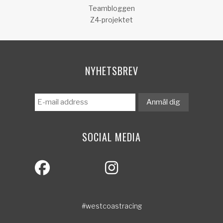
Teambloggen
Z4-projektet
NYHETSBREV
SOCIAL MEDIA
#westcoastracing