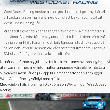
WestCoast Racing önskar alla en god jul och ett gott nytt år. Vi
vill tacka alla som har varit med och stått bakom och stöttat
WestCoast Racing i år.
Vi är stolta över den här säsongen även om vi alltid är med för
att vinna. Alla våra förare tog under året full pott, även våra två
nya juniorer Philip Forsman och Erik Jonsson stod högst upp på
pallen och Fredrik Larsson var vår stora titelutmanare. Fredriks
SM-silver är något vi är mycket stolta över.
Nu när det närmar sig jul har vi tänkt ta en stunds avkoppling innan vi
återkommer med mer information angående våra planer nästa år.
Vi skänker även i år en julklapp till Barncancerfonden som ligger
WestCoast Racing väldigt nära hjärtat.
Med vänliga hälsningar från Dick Jönsson Wigroth och WestCoast
Racing.