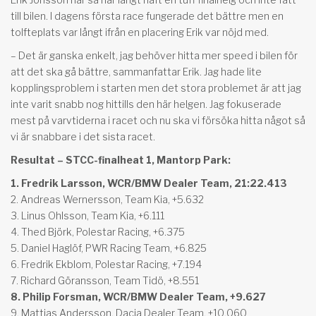
till bilen. I dagens första race fungerade det bättre men en
tolfteplats var långt ifrån en placering Erik var nöjd med.
– Det är ganska enkelt, jag behöver hitta mer speed i bilen för
att det ska gå bättre, sammanfattar Erik. Jag hade lite
kopplingsproblem i starten men det stora problemet är att jag
inte varit snabb nog hittills den här helgen. Jag fokuserade
mest på varvtiderna i racet och nu ska vi försöka hitta något så
vi är snabbare i det sista racet.
Resultat – STCC-finalheat 1, Mantorp Park:
1. Fredrik Larsson, WCR/BMW Dealer Team, 21:22.413
2. Andreas Wernersson, Team Kia, +5.632
3. Linus Ohlsson, Team Kia, +6.111
4. Thed Björk, Polestar Racing, +6.375
5. Daniel Haglöf, PWR Racing Team, +6.825
6. Fredrik Ekblom, Polestar Racing, +7.194
7. Richard Göransson, Team Tidö, +8.551
8. Philip Forsman, WCR/BMW Dealer Team, +9.627
9. Mattias Andersson, Dacia Dealer Team, +10.060