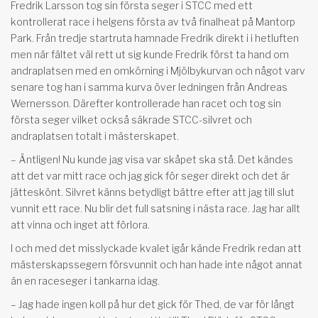
Fredrik Larsson tog sin första seger i STCC med ett
kontrollerat race i helgens första av två finalheat på Mantorp
Park. Från tredje startruta hamnade Fredrik direkt i i hetluften
men när fältet väl rett ut sig kunde Fredrik först ta hand om
andraplatsen med en omkörning i Mjölbykurvan och något varv
senare tog han i samma kurva över ledningen från Andreas
Wernersson. Därefter kontrollerade han racet och tog sin
första seger vilket också säkrade STCC-silvret och
andraplatsen totalt i mästerskapet.
– Äntligen! Nu kunde jag visa var skåpet ska stå. Det kändes
att det var mitt race och jag gick för seger direkt och det är
jätteskönt. Silvret känns betydligt bättre efter att jag till slut
vunnit ett race. Nu blir det full satsning i nästa race. Jag har allt
att vinna och inget att förlora.
I och med det misslyckade kvalet igår kände Fredrik redan att
mästerskapssegern försvunnit och han hade inte något annat
än en raceseger i tankarna idag.
– Jag hade ingen koll på hur det gick för Thed, de var för långt