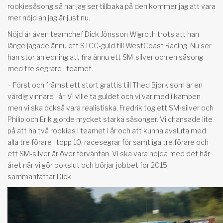
rookiesäsong så när jag ser tillbaka på den kommer jag att vara
mer nöjd än jag är just nu.
Nöjd är även teamchef Dick Jönsson Wigroth trots att han
länge jagade ännu ett STCC-guld till WestCoast Racing. Nu ser
han stor anledning att fira ännu ett SM-silver och en säsong
med tre segrare i teamet.
– Först och främst ett stort grattis till Thed Björk som är en
värdig vinnare i år. Vi ville ta guldet och vi var med i kampen
men vi ska också vara realistiska. Fredrik tog ett SM-silver och
Philip och Erik gjorde mycket starka säsonger. Vi chansade lite
på att ha två rookies i teamet i år och att kunna avsluta med
alla tre förare i topp 10, racesegrar för samtliga tre förare och
ett SM-silver är över förväntan. Vi ska vara nöjda med det här
året när vi gör bokslut och börjar jobbet för 2015,
sammanfattar Dick.