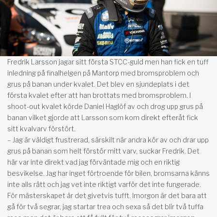
Fredrik Larsson jagar sitt första STCC-guld men han fick en tuff
inledning på finalhelgen på Mantorp med bromsproblem och
grus på banan under kvalet. Det blev en sjundeplats i det
första kvalet efter att han brottats med bromsproblem. I
shoot-out kvalet körde Daniel Haglöf av och drog upp grus på
banan vilket gjorde att Larsson som kom direkt efteråt fick
sitt kvalvarv förstört.
– Jag är väldigt frustrerad, särskilt när andra kör av och drar upp
grus på banan som helt förstör mitt varv, suckar Fredrik. Det
här var inte direkt vad jag förväntade mig och en riktig
besvikelse. Jag har inget förtroende för bilen, bromsarna känns
inte alls rätt och jag vet inte riktigt varför det inte fungerade.
För mästerskapet är det givetvis tufft. Imorgon är det bara att
gå för två segrar, jag startar trea och sexa så det blir två tuffa