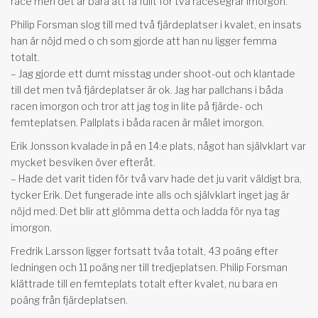
race men det är bara att få fullt för två racesegrar imorgon.
Philip Forsman slog till med två fjärdeplatser i kvalet, en insats
han är nöjd med o ch som gjorde att han nu ligger femma
totalt.
– Jag gjorde ett dumt misstag under shoot-out och klantade
till det men två fjärdeplatser är ok. Jag har pallchans i båda
racen imorgon och tror att jag tog in lite på fjärde- och
femteplatsen. Pallplats i båda racen är målet imorgon.
Erik Jonsson kvalade in på en 14:e plats, något han självklart var
mycket besviken över efteråt.
– Hade det varit tiden för två varv hade det ju varit väldigt bra,
tycker Erik. Det fungerade inte alls och självklart inget jag är
nöjd med. Det blir att glömma detta och ladda för nya tag
imorgon.
Fredrik Larsson ligger fortsatt tvåa totalt, 43 poäng efter
ledningen och 11 poäng ner till tredjeplatsen. Philip Forsman
klättrade till en femteplats totalt efter kvalet, nu bara en
poäng från fjärdeplatsen.