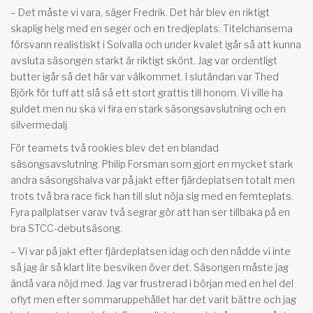
– Det måste vi vara, säger Fredrik. Det här blev en riktigt
skaplig helg med en seger och en tredjeplats. Titelchanserna
försvann realistiskt i Solvalla och under kvalet igår så att kunna
avsluta säsongen starkt är riktigt skönt. Jag var ordentligt
butter igår så det här var välkommet. I slutändan var Thed
Björk för tuff att slå så ett stort grattis till honom. Vi ville ha
guldet men nu ska vi fira en stark säsongsavslutning och en
silvermedalj.
För teamets två rookies blev det en blandad
säsongsavslutning. Philip Forsman som gjort en mycket stark
andra säsongshalva var på jakt efter fjärdeplatsen totalt men
trots två bra race fick han till slut nöja sig med en femteplats.
Fyra pallplatser varav två segrar gör att han ser tillbaka på en
bra STCC-debutsäsong.
– Vi var på jakt efter fjärdeplatsen idag och den nådde vi inte
så jag är så klart lite besviken över det. Säsongen måste jag
ändå vara nöjd med. Jag var frustrerad i början med en hel del
oflyt men efter sommaruppehållet har det varit bättre och jag