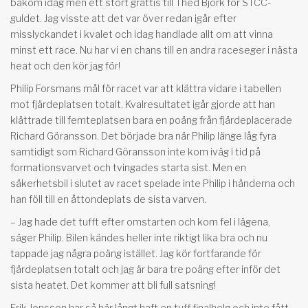
bakom idag men ett stort grattis till Thed Björk för STCC-
guldet. Jag visste att det var över redan igår efter
misslyckandet i kvalet och idag handlade allt om att vinna
minst ett race. Nu har vi en chans till en andra raceseger i nästa
heat och den kör jag för!
Philip Forsmans mål för racet var att klättra vidare i tabellen
mot fjärdeplatsen totalt. Kvalresultatet igår gjorde att han
klättrade till femteplatsen bara en poäng från fjärdeplacerade
Richard Göransson. Det började bra när Philip länge låg fyra
samtidigt som Richard Göransson inte kom iväg i tid på
formationsvarvet och tvingades starta sist. Men en
säkerhetsbil i slutet av racet spelade inte Philip i händerna och
han föll till en åttondeplats de sista varven.
– Jag hade det tufft efter omstarten och kom fel i lägena,
säger Philip. Bilen kändes heller inte riktigt lika bra och nu
tappade jag några poäng istället. Jag kör fortfarande för
fjärdeplatsen totalt och jag är bara tre poäng efter inför det
sista heatet. Det kommer att bli full satsning!
Erik Jonsson har så här långt haft en tuff finalhelg och inte fått