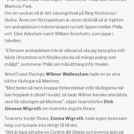
Mantorp Park.
Om en veckan så är det säsongsfinal på Ring Knutstorp i
Skåne. Även om förstaplatsen är utom räckhåll så är fighten
om andraplatsen i mästerskapet nu helt öppen mellan Philip
och Elias Adestam samt William Siverholm, som jagar i
tabellen.
“
Eftersom andraplatsen inte är säkrad så ska jag bara göra mitt
bästa i Knutstorp och försöka plocka så många poäng som
möjligt”
, summerar Philip sin målsättning inför finalen.
WestCoast Racings
Wilmer Wallenstam
hade en av sina
bättre tävlingar på Mantorp.
“Med tanke på hans knappa förberedelser inför tävlingarna när
han hoppade in direkt i kvalet, så hade Wilmer kanske sina bästa
race för säsongen på Mantorp”
, säger teamchefen
Dick
Jönsson Wigroth
om teamets yngste förare.
Teamets tredje förare,
Emma Wigroth
, hade ingen lyckosam
helg och lyckade inte riktigt få till det.
“Det är bara att göra en Control-Alt-Delete och komma igen på