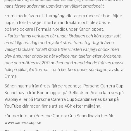
hans förare under min uppväxt var väldigt emotionellt.
Emma hade även ett framgångsrikt andra race där hon följde
upp sin första seger med en andraplats och blev bäste
poängplockare i Formula Nordic under Kanonloppet:
– Farten fanns verkligen där under lördagen och körningen satt,
en väldigt bra dag med mycket stora framsteg. Jag är även
väldigt tacksam för allt stöd! Efter vinsten var jag i chock men
blev ännu mer chockad när kollade min telefon efter lördagens
race och möttes av 200 notiser med meddelande från en massa
folk på olika plattformar – och fler kom under söndagen
, avslutar
Emma.
Sändningarna från årets fjärde racehelg i Porsche Carrera Cup
Scandinavia från Kanonloppet på Gelleråsen Arena kan ses på
Viaplay
eller på
Porsche Carerra Cup Scandinavnas kanal på
YouTube
där racen finns att se 48h efter målgång.
För mer info om Porsche Carrera Cup Scandinavia besök
www.carreracup.se