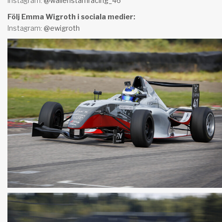
Instagram:
@wallenstamracing_46
Följ Emma Wigroth i sociala medier:
Instagram:
@
ewigroth