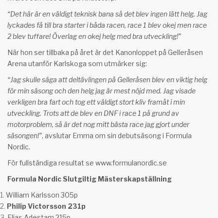
“Det här är en väldigt teknisk bana så det blev ingen lätt helg. Jag
lyckades få till bra starter i båda racen, race 1 blev okej men race
2 blev tuffare! Överlag en okej helg med bra utveckling!”
När hon ser tillbaka på året är det Kanonloppet på Gelleråsen
Arena utanför Karlskoga som utmärker sig:
“Jag skulle säga att deltävlingen på Gelleråsen blev en viktig helg
för min säsong och den helg jag är mest nöjd med. Jag visade
verkligen bra fart och tog ett väldigt stort kliv framåt i min
utveckling. Trots att de blev en DNF i race 1 på grund av
motorproblem, så är det nog mitt bästa race jag gjort under
säsongen!”
, avslutar Emma om sin debutsäsong i Formula
Nordic.
För fullständiga resultat se
www.formulanordic.se
Formula Nordic Slutgiltig Mästerskapställning
William Karlsson 305p
Philip Victorsson 231p
Elias Adestam 215p