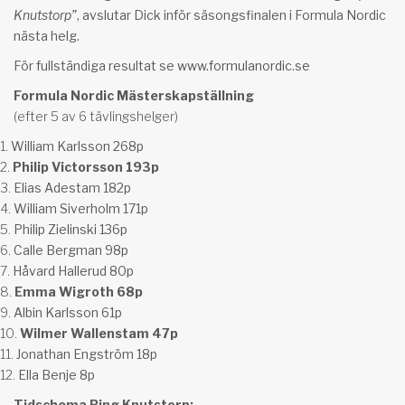
Knutstorp”
, avslutar Dick inför säsongsfinalen i Formula Nordic
nästa helg.
För fullständiga resultat se
www.formulanordic.se
Formula Nordic Mästerskapställning
(efter 5 av 6 tävlingshelger)
William Karlsson 268p
Philip Victorsson 193p
Elias Adestam 182p
William Siverholm 171p
Philip Zielinski 136p
Calle Bergman 98p
Håvard Hallerud 80p
Emma Wigroth 68p
Albin Karlsson 61p
Wilmer Wallenstam 47p
Jonathan Engström 18p
Ella Benje 8p
Tidschema Ring Knutstorp: