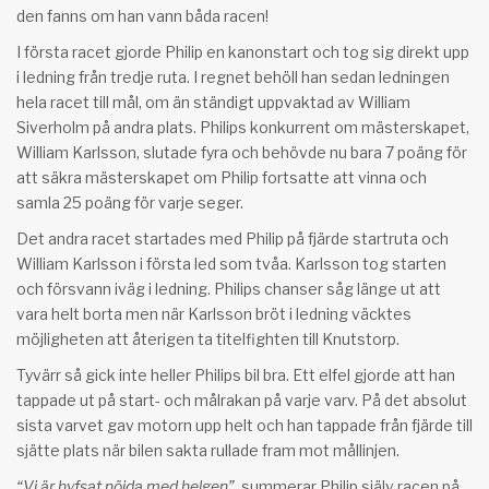
den fanns om han vann båda racen!
I första racet gjorde Philip en kanonstart och tog sig direkt upp
i ledning från tredje ruta. I regnet behöll han sedan ledningen
hela racet till mål, om än ständigt uppvaktad av William
Siverholm på andra plats. Philips konkurrent om mästerskapet,
William Karlsson, slutade fyra och behövde nu bara 7 poäng för
att säkra mästerskapet om Philip fortsatte att vinna och
samla 25 poäng för varje seger.
Det andra racet startades med Philip på fjärde startruta och
William Karlsson i första led som tvåa. Karlsson tog starten
och försvann iväg i ledning. Philips chanser såg länge ut att
vara helt borta men när Karlsson bröt i ledning väcktes
möjligheten att återigen ta titelfighten till Knutstorp.
Tyvärr så gick inte heller Philips bil bra. Ett elfel gjorde att han
tappade ut på start- och målrakan på varje varv. På det absolut
sista varvet gav motorn upp helt och han tappade från fjärde till
sjätte plats när bilen sakta rullade fram mot mållinjen.
“Vi är hyfsat nöjda med helgen”
, summerar Philip själv racen på