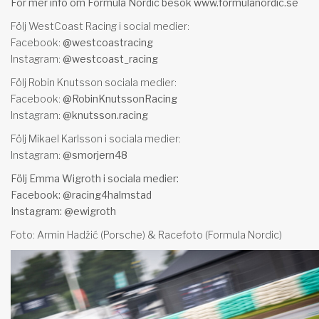
För mer info om Formula Nordic besök
www.formulanordic.se
Följ WestCoast Racing i social medier:
Facebook:
@westcoastracing
Instagram:
@westcoast_racing
Följ Robin Knutsson sociala medier:
Facebook:
@RobinKnutssonRacing
Instagram:
@knutsson.racing
Följ Mikael Karlsson i sociala medier:
Instagram:
@smorjern48
Följ Emma Wigroth i sociala medier:
Facebook:
@racing4halmstad
Instagram:
@ewigroth
Foto: Armin Hadžić (Porsche) & Racefoto (Formula Nordic)