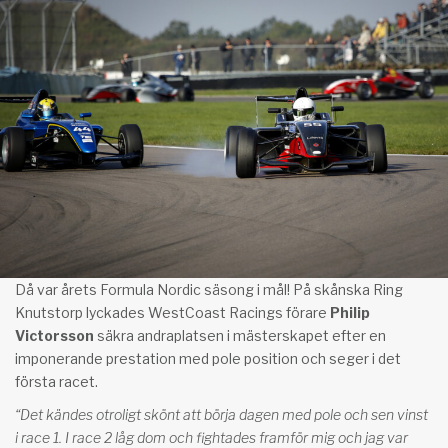
Då var årets Formula Nordic säsong i mål! På skånska Ring
Knutstorp lyckades WestCoast Racings förare
Philip
Victorsson
säkra andraplatsen i mästerskapet efter en
imponerande prestation med pole position och seger i det
första racet.
“De
t kändes otroligt skönt att börja dagen med pole och sen vinst
i race 1. I race 2 låg dom och fightades framför mig och jag var