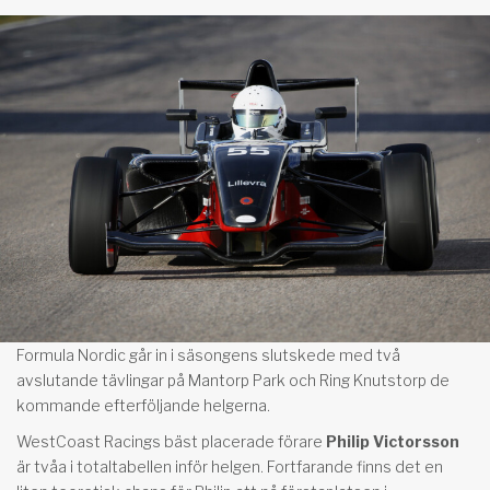
Formula Nordic går in i säsongens slutskede med två
avslutande tävlingar på Mantorp Park och Ring Knutstorp de
kommande efterföljande helgerna.
WestCoast Racings bäst placerade förare
Philip Victorsson
är tvåa i totaltabellen inför helgen. Fortfarande finns det en