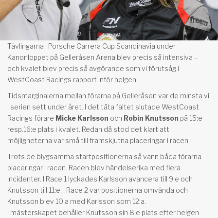
Tävlingarna i Porsche Carrera Cup Scandinavia under
Kanonloppet på Gelleråsen Arena blev precis så intensiva –
och kvalet blev precis så avgörande som vi förutsåg i
WestCoast Racings rapport inför helgen.
Tidsmarginalerna mellan förarna på Gelleråsen var de minsta vi
i serien sett under året. I det täta fältet slutade WestCoast
Racings förare
Micke Karlsson
och
Robin Knutsson
på 15:e
resp.16:e plats i kvalet. Redan då stod det klart att
möjligheterna var små till framskjutna placeringar i racen.
Trots de blygsamma startpositionerna så vann båda förarna
placeringar i racen. Racen blev händelserika med flera
incidenter. I Race 1 lyckades Karlsson avancera till 9:e och
Knutsson till 11:e. I Race 2 var positionerna omvända och
Knutsson blev 10:a med Karlsson som 12:a.
I mästerskapet behåller Knutsson sin 8:e plats efter helgen