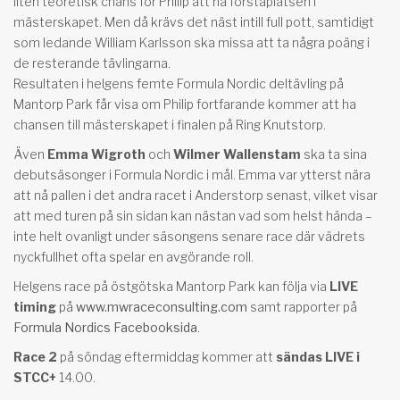
liten teoretisk chans för Philip att nå förstaplatsen i
mästerskapet. Men då krävs det näst intill full pott, samtidigt
som ledande William Karlsson ska missa att ta några poäng i
de resterande tävlingarna.
Resultaten i helgens femte Formula Nordic deltävling på
Mantorp Park får visa om Philip fortfarande kommer att ha
chansen till mästerskapet i finalen på Ring Knutstorp.
Även
Emma Wigroth
och
Wilmer Wallenstam
ska ta sina
debutsäsonger i Formula Nordic i mål. Emma var ytterst nära
att nå pallen i det andra racet i Anderstorp senast, vilket visar
att med turen på sin sidan kan nästan vad som helst hända –
inte helt ovanligt under säsongens senare race där vädrets
nyckfullhet ofta spelar en avgörande roll.
Helgens race på östgötska Mantorp Park kan följa via
LIVE
timing
på
www.mwraceconsulting.com
samt rapporter på
Formula Nordics Facebooksida
.
Race 2
på söndag eftermiddag kommer att
sändas LIVE i
STCC+
14.00.