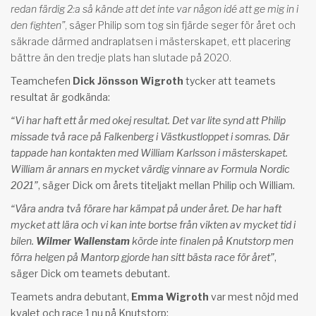
redan färdig 2:a så kände att det inte var någon idé att ge mig in i
den fighten”
, säger Philip som tog sin fjärde seger för året och
säkrade därmed andraplatsen i mästerskapet, ett placering
bättre än den tredje plats han slutade på 2020.
Teamchefen
Dick Jönsson Wigroth
tycker att teamets
resultat är godkända:
“Vi har haft ett år med okej resultat. Det var lite synd att Philip
missade två race på Falkenberg i Västkustloppet i somras. Där
tappade han kontakten med William Karlsson i mästerskapet.
William är annars en mycket värdig vinnare av Formula Nordic
2021”
, säger Dick om årets titeljakt mellan Philip och William.
“Våra andra två förare har kämpat på under året. De har haft
mycket att lära och vi kan inte bortse från vikten av mycket tid i
bilen.
Wilmer Wallenstam
körde inte finalen på Knutstorp men
förra helgen på Mantorp gjorde han sitt bästa race för året”
,
säger Dick om teamets debutant.
Teamets andra debutant,
Emma Wigroth
var mest nöjd med
kvalet och race 1 nu på Knutstorp: