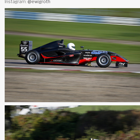
Instagram:
@
ewigroth