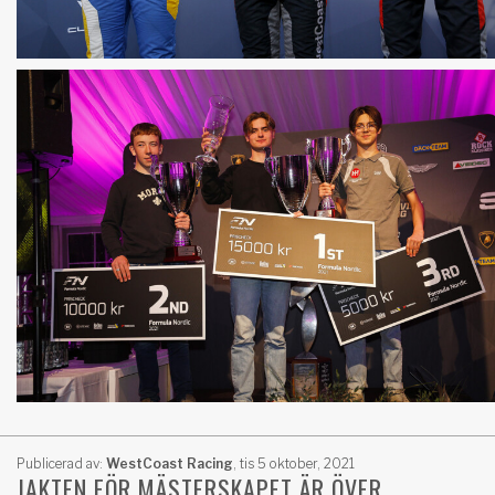
Publicerad av:
WestCoast Racing
,
tis 5 oktober, 2021
JAKTEN FÖR MÄSTERSKAPET ÄR ÖVER