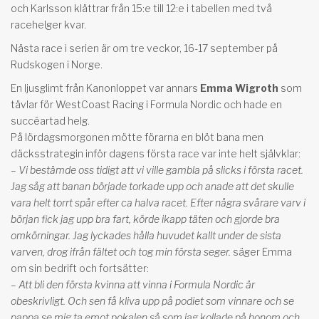
och Karlsson klättrar från 15:e till 12:e i tabellen med två
racehelger kvar.
Nästa race i serien är om tre veckor, 16-17 september på
Rudskogen i Norge.
En ljusglimt från Kanonloppet var annars
Emma Wigroth
som
tävlar för WestCoast Racing i Formula Nordic och hade en
succéartad helg.
På lördagsmorgonen mötte förarna en blöt bana men
däcksstrategin inför dagens första race var inte helt självklar:
– Vi bestämde oss tidigt att vi ville gambla på slicks i första racet.
Jag såg att banan började torkade upp och anade att det skulle
vara helt torrt spår efter ca halva racet. Efter några svårare varv i
början fick jag upp bra fart, körde ikapp täten och gjorde bra
omkörningar. Jag lyckades hålla huvudet kallt under de sista
varven, drog ifrån fältet och tog min första seger.
säger Emma
om sin bedrift och fortsätter:
– Att bli den första kvinna att vinna i Formula Nordic är
obeskrivligt. Och sen få kliva upp på podiet som vinnare och se
pappa se mig ta emot pokalen så som jag kollade på honom och