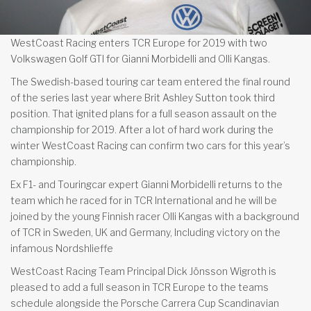
WestCoast Racing enters TCR Europe for 2019 with two
Volkswagen Golf GTI for Gianni Morbidelli and Olli Kangas.
The Swedish-based touring car team entered the final round
of the series last year where Brit Ashley Sutton took third
position. That ignited plans for a full season assault on the
championship for 2019. After a lot of hard work during the
winter WestCoast Racing can confirm two cars for this year’s
championship.
Ex F1- and Touringcar expert Gianni Morbidelli returns to the
team which he raced for in TCR International and he will be
joined by the young Finnish racer Olli Kangas with a background
of TCR in Sweden, UK and Germany, Including victory on the
infamous Nordshlieffe
WestCoast Racing Team Principal Dick Jönsson Wigroth is
pleased to add a full season in TCR Europe to the teams
schedule alongside the Porsche Carrera Cup Scandinavian