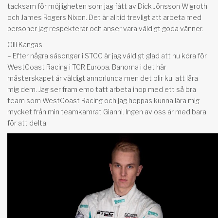
tacksam för möjligheten som jag fått av Dick Jönsson Wigroth
och James Rogers Nixon. Det är alltid trevligt att arbeta med
personer jag respekterar och anser vara väldigt goda vänner.
Olli Kangas:
– Efter några säsonger i STCC är jag väldigt glad att nu köra för
WestCoast Racing i TCR Europa. Banorna i det här
mästerskapet är väldigt annorlunda men det blir kul att lära
mig dem. Jag ser fram emo tatt arbeta ihop med ett så bra
team som WestCoast Racing och jag hoppas kunna lära mig
mycket från min teamkamrat Gianni. Ingen av oss är med bara
för att delta.