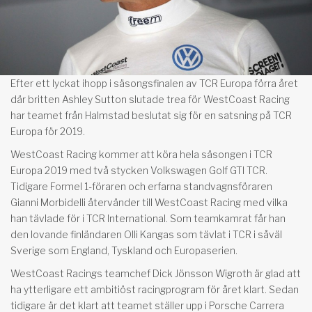
Efter ett lyckat ihopp i säsongsfinalen av TCR Europa förra året
där britten Ashley Sutton slutade trea för WestCoast Racing
har teamet från Halmstad beslutat sig för en satsning på TCR
Europa för 2019.
WestCoast Racing kommer att köra hela säsongen i TCR
Europa 2019 med två stycken Volkswagen Golf GTI TCR.
Tidigare Formel 1-föraren och erfarna standvagnsföraren
Gianni Morbidelli återvänder till WestCoast Racing med vilka
han tävlade för i TCR International. Som teamkamrat får han
den lovande finländaren Olli Kangas som tävlat i TCR i såväl
Sverige som England, Tyskland och Europaserien.
WestCoast Racings teamchef Dick Jönsson Wigroth är glad att
ha ytterligare ett ambitiöst racingprogram för året klart. Sedan
tidigare är det klart att teamet ställer upp i Porsche Carrera