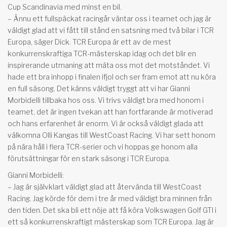
Cup Scandinavia med minst en bil.
– Ännu ett fullspäckat racingår väntar oss i teamet och jag är
väldigt glad att vi fått till stånd en satsning med två bilar i TCR
Europa, säger Dick. TCR Europa är ett av de mest
konkurrenskraftiga TCR-mästerskap idag och det blir en
inspirerande utmaning att mäta oss mot det motståndet. Vi
hade ett bra inhopp i finalen ifjol och ser fram emot att nu köra
en full säsong. Det känns väldigt tryggt att vi har Gianni
Morbidelli tillbaka hos oss. Vi trivs väldigt bra med honom i
teamet, det är ingen tvekan att han fortfarande är motiverad
och hans erfarenhet är enorm. Vi är också väldigt glada att
välkomna Olli Kangas till WestCoast Racing. Vi har sett honom
på nära håll i flera TCR-serier och vi hoppas ge honom alla
förutsättningar för en stark säsong i TCR Europa.
Gianni Morbidelli:
– Jag är självklart väldigt glad att återvända till WestCoast
Racing. Jag körde för dem i tre år med väldigt bra minnen från
den tiden. Det ska bli ett nöje att få köra Volkswagen Golf GTI i
ett så konkurrenskraftigt mästerskap som TCR Europa. Jag är