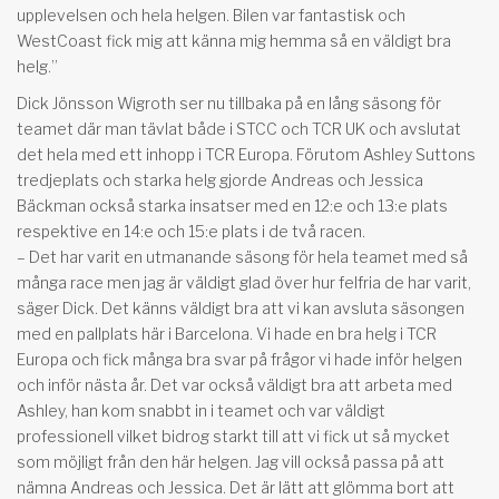
upplevelsen och hela helgen. Bilen var fantastisk och
WestCoast fick mig att känna mig hemma så en väldigt bra
helg.”
Dick Jönsson Wigroth ser nu tillbaka på en lång säsong för
teamet där man tävlat både i STCC och TCR UK och avslutat
det hela med ett inhopp i TCR Europa. Förutom Ashley Suttons
tredjeplats och starka helg gjorde Andreas och Jessica
Bäckman också starka insatser med en 12:e och 13:e plats
respektive en 14:e och 15:e plats i de två racen.
– Det har varit en utmanande säsong för hela teamet med så
många race men jag är väldigt glad över hur felfria de har varit,
säger Dick. Det känns väldigt bra att vi kan avsluta säsongen
med en pallplats här i Barcelona. Vi hade en bra helg i TCR
Europa och fick många bra svar på frågor vi hade inför helgen
och inför nästa år. Det var också väldigt bra att arbeta med
Ashley, han kom snabbt in i teamet och var väldigt
professionell vilket bidrog starkt till att vi fick ut så mycket
som möjligt från den här helgen. Jag vill också passa på att
nämna Andreas och Jessica. Det är lätt att glömma bort att