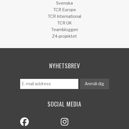
Svenska
TCR Europe
TCR International
TCR UK
Teambloggen
Z4-projektet
NYHETSBREV
SOCIAL MEDIA