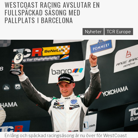
WESTCOAST RACING AVSLUTAR EN
FULLSPÄCKAD SÄSONG MED
PALLPLATS I BARCELONA
Nyheter
TCR Europe
En lång och späckad racingsäsong är nu över för WestCoast