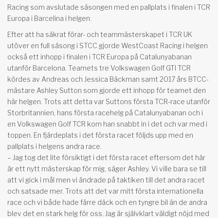
Racing som avslutade säsongen med en pallplats i finalen i TCR
Europa i Barcelina i helgen.
Efter att ha säkrat förar- och teammästerskapet i TCR UK
utöver en full säsong i STCC gjorde WestCoast Racing i helgen
också ett inhopp i finalen i TCR Europa på Catalunyabanan
utanför Barcelona. Teamets tre Volkswagen Golf GTI TCR
kördes av Andreas och Jessica Bäckman samt 2017 års BTCC-
mästare Ashley Sutton som gjorde ett inhopp för teamet den
här helgen. Trots att detta var Suttons första TCR-race utanför
Storbritannien, hans första racehelg på Catalunyabanan och i
en Volkswagen Golf TCR kom han snabbt in i det och var med i
toppen. En fjärdeplats i det första racet följds upp med en
pallplats i helgens andra race.
– Jag tog det lite försiktigt i det första racet eftersom det här
är ett nytt mästerskap för mig, säger Ashley. Vi ville bara se till
att vi gick i mål men vi ändrade på taktiken till det andra racet
och satsade mer. Trots att det var mitt första internationella
race och vi både hade färre däck och en tyngre bil än de andra
blev det en stark helg för oss. Jag är självklart väldigt nöjd med