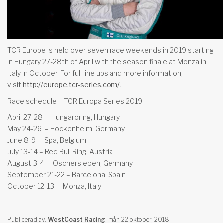
TCR Europe is held over seven race weekends in 2019 starting
in Hungary 27-28th of April with the season finale at Monza in
Italy in October. For full line ups and more information,
visit
http://europe.tcr-series.com/
.
Race schedule – TCR Europa Series 2019
April 27-28
– Hungaroring, Hungary
May 24-26
– Hockenheim, Germany
June 8-9
– Spa, Belgium
July 13-14 – Red Bull Ring, Austria
August 3-4
– Oschersleben, Germany
September 21-22 – Barcelona, Spain
October 12-13
– Monza, Italy
Publicerad av:
WestCoast Racing
,
mån 22 oktober, 2018