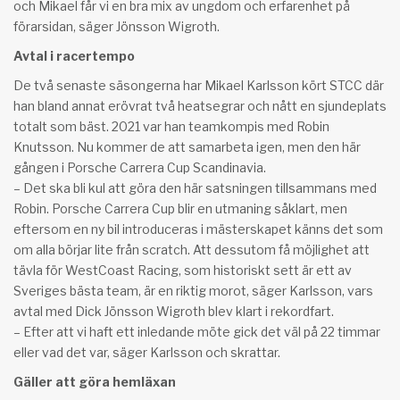
och Mikael får vi en bra mix av ungdom och erfarenhet på
förarsidan, säger Jönsson Wigroth.
Avtal i racertempo
De två senaste säsongerna har Mikael Karlsson kört STCC där
han bland annat erövrat två heatsegrar och nått en sjundeplats
totalt som bäst. 2021 var han teamkompis med Robin
Knutsson. Nu kommer de att samarbeta igen, men den här
gången i Porsche Carrera Cup Scandinavia.
– Det ska bli kul att göra den här satsningen tillsammans med
Robin. Porsche Carrera Cup blir en utmaning såklart, men
eftersom en ny bil introduceras i mästerskapet känns det som
om alla börjar lite från scratch. Att dessutom få möjlighet att
tävla för WestCoast Racing, som historiskt sett är ett av
Sveriges bästa team, är en riktig morot, säger Karlsson, vars
avtal med Dick Jönsson Wigroth blev klart i rekordfart.
– Efter att vi haft ett inledande möte gick det väl på 22 timmar
eller vad det var, säger Karlsson och skrattar.
Gäller att göra hemläxan