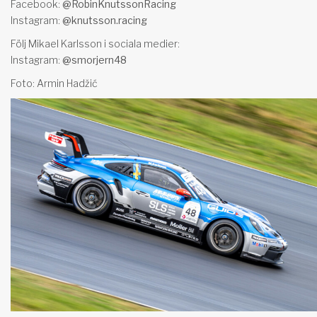
Facebook:
@RobinKnutssonRacing
Instagram:
@knutsson.racing
Följ Mikael Karlsson i sociala medier:
Instagram:
@smorjern48
Foto: Armin Hadžić