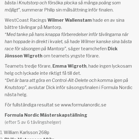
bästa i Knutstorp och försöka plocka så många poäng som
möjligt”
, summerar Philip sin målsättning inför finalen.
WestCoast Racings
Wilmer Wallenstam
hade en av sina
bättre tävlingar på Mantorp.
“Med tanke på hans knappa förberedelser inför tävlingarna när
han hoppade in direkt i kvalet, så hade Wilmer kanske sina bästa
race för säsongen på Mantorp”
, säger teamchefen
Dick
Jönsson Wigroth
om teamets yngste förare.
Teamets tredje förare,
Emma Wigroth
, hade ingen lyckosam
helg och lyckade inte riktigt få till det.
“Det är bara att göra en Control-Alt-Delete och komma igen på
Knutstorp”
, avslutar Dick inför säsongsfinalen i Formula Nordic
nästa helg.
För fullständiga resultat se
www.formulanordic.se
Formula Nordic Mästerskapställning
(efter 5 av 6 tävlingshelger)
William Karlsson 268p