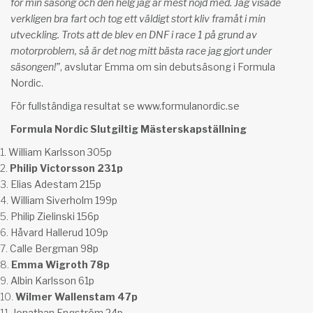
för min säsong och den helg jag är mest nöjd med. Jag visade
verkligen bra fart och tog ett väldigt stort kliv framåt i min
utveckling. Trots att de blev en DNF i race 1 på grund av
motorproblem, så är det nog mitt bästa race jag gjort under
säsongen!”
, avslutar Emma om sin debutsäsong i Formula
Nordic.
För fullständiga resultat se
www.formulanordic.se
Formula Nordic Slutgiltig Mästerskapställning
William Karlsson 305p
Philip Victorsson 231p
Elias Adestam 215p
William Siverholm 199p
Philip Zielinski 156p
Håvard Hallerud 109p
Calle Bergman 98p
Emma Wigroth 78p
Albin Karlsson 61p
Wilmer Wallenstam 47p
Jonathan Engström 24p