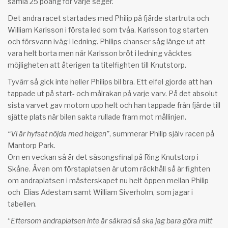
samla 25 poäng för varje seger.
Det andra racet startades med Philip på fjärde startruta och
William Karlsson i första led som tvåa. Karlsson tog starten
och försvann iväg i ledning. Philips chanser såg länge ut att
vara helt borta men när Karlsson bröt i ledning väcktes
möjligheten att återigen ta titelfighten till Knutstorp.
Tyvärr så gick inte heller Philips bil bra. Ett elfel gjorde att han
tappade ut på start- och målrakan på varje varv. På det absolut
sista varvet gav motorn upp helt och han tappade från fjärde till
sjätte plats när bilen sakta rullade fram mot mållinjen.
“Vi är hyfsat nöjda med helgen”
, summerar Philip själv racen på
Mantorp Park.
Om en veckan så är det säsongsfinal på Ring Knutstorp i
Skåne. Även om förstaplatsen är utom räckhåll så är fighten
om andraplatsen i mästerskapet nu helt öppen mellan Philip
och Elias Adestam samt William Siverholm, som jagar i
tabellen.
“
Eftersom andraplatsen inte är säkrad så ska jag bara göra mitt