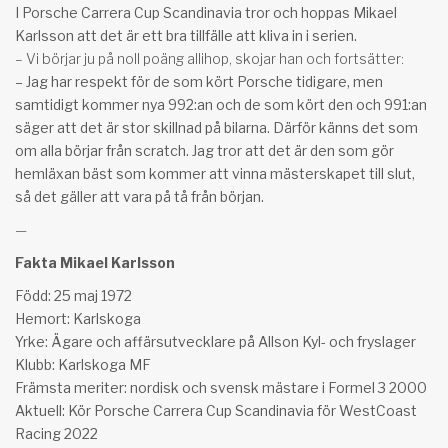
I Porsche Carrera Cup Scandinavia tror och hoppas Mikael
Karlsson att det är ett bra tillfälle att kliva in i serien.
– Vi börjar ju på noll poäng allihop, skojar han och fortsätter:
– Jag har respekt för de som kört Porsche tidigare, men
samtidigt kommer nya 992:an och de som kört den och 991:an
säger att det är stor skillnad på bilarna. Därför känns det som
om alla börjar från scratch. Jag tror att det är den som gör
hemläxan bäst som kommer att vinna mästerskapet till slut,
så det gäller att vara på tå från början.
—
Fakta Mikael Karlsson
Född: 25 maj 1972
Hemort: Karlskoga
Yrke: Ägare och affärsutvecklare på Allson Kyl- och fryslager
Klubb: Karlskoga MF
Främsta meriter: nordisk och svensk mästare i Formel 3 2000
Aktuell: Kör Porsche Carrera Cup Scandinavia för WestCoast
Racing 2022