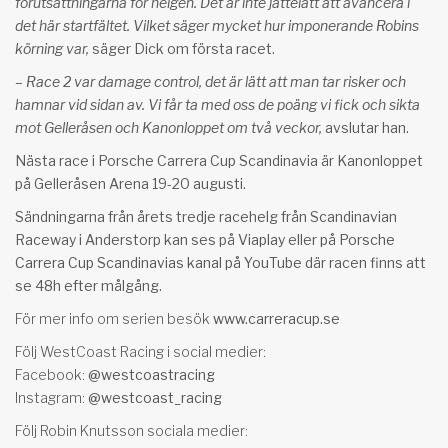
förutsättningarna för helgen. Det är inte jättelätt att avancera i
det här startfältet. Vilket säger mycket hur imponerande Robins
körning var,
säger Dick om första racet.
– Race 2 var damage control, det är lätt att man tar risker och
hamnar vid sidan av. Vi får ta med oss de poäng vi fick och sikta
mot Gelleråsen och Kanonloppet om två veckor,
avslutar han.
Nästa race i Porsche Carrera Cup Scandinavia är Kanonloppet
på Gelleråsen Arena 19-20 augusti.
Sändningarna från årets tredje racehelg från Scandinavian
Raceway i Anderstorp kan ses på
Viaplay
eller på
Porsche
Carrera Cup Scandinavias kanal på YouTube
där racen finns att
se 48h efter målgång.
För mer info om serien besök
www.carreracup.se
Följ WestCoast Racing i social medier:
Facebook:
@westcoastracing
Instagram:
@westcoast_racing
Följ Robin Knutsson sociala medier: