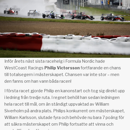
Inför årets näst sista racehelg i Formula Nordic hade
WestCoast Racings
Philip Victorsson
fortfarande en chans
till totalsegern i mästerskapet. Chansen var inte stor – men
den fanns om han vann båda racen!
I första racet gjorde Philip en kanonstart och tog sig direkt upp
i ledning från tredje ruta. I regnet behöll han sedan ledningen
hela racet till mål, om än ständigt uppvaktad av William
Siverholm på andra plats. Philips konkurrent om mästerskapet,
William Karlsson, slutade fyra och behövde nu bara 7 poäng för
att säkra mästerskapet om Philip fortsatte att vinna och