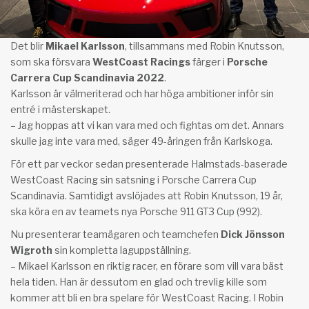
Det blir
Mikael Karlsson
, tillsammans med Robin Knutsson,
som ska försvara
WestCoast Racings
färger i
Porsche
Carrera Cup Scandinavia 2022
.
Karlsson är välmeriterad och har höga ambitioner inför sin
entré i mästerskapet.
– Jag hoppas att vi kan vara med och fightas om det. Annars
skulle jag inte vara med, säger 49-åringen från Karlskoga.
För ett par veckor sedan presenterade Halmstads-baserade
WestCoast Racing sin satsning i Porsche Carrera Cup
Scandinavia. Samtidigt avslöjades att Robin Knutsson, 19 år,
ska köra en av teamets nya Porsche 911 GT3 Cup (992).
Nu presenterar teamägaren och teamchefen
Dick Jönsson
Wigroth
sin kompletta laguppställning.
– Mikael Karlsson en riktig racer, en förare som vill vara bäst
hela tiden. Han är dessutom en glad och trevlig kille som
kommer att bli en bra spelare för WestCoast Racing. I Robin