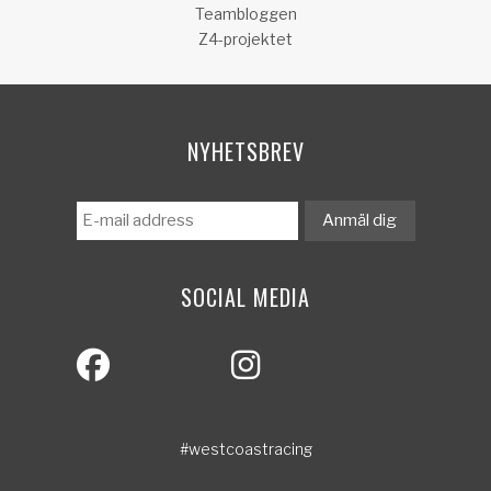
Teambloggen
Z4-projektet
NYHETSBREV
SOCIAL MEDIA
#westcoastracing