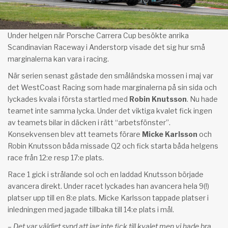
Under helgen när Porsche Carrera Cup besökte anrika
Scandinavian Raceway i Anderstorp visade det sig hur små
marginalerna kan vara i racing.
När serien senast gästade den småländska mossen i maj var
det WestCoast Racing som hade marginalerna på sin sida och
lyckades kvala i första startled med
Robin Knutsson
. Nu hade
teamet inte samma lycka. Under det viktiga kvalet fick ingen
av teamets bilar in däcken i rätt “arbetsfönster”.
Konsekvensen blev att teamets förare
Micke Karlsson
och
Robin Knutsson båda missade Q2 och fick starta båda helgens
race från 12:e resp 17:e plats.
Race 1 gick i strålande sol och en laddad Knutsson började
avancera direkt. Under racet lyckades han avancera hela 9(!)
platser upp till en 8:e plats. Micke Karlsson tappade platser i
inledningen med jagade tillbaka till 14:e plats i mål.
– Det var väldigt synd att jag inte fick till kvalet men vi hade bra