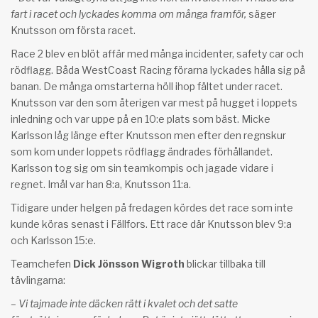
fart i racet och lyckades komma om många framför,
säger
Knutsson om första racet.
Race 2 blev en blöt affär med många incidenter, safety car och
rödflagg. Båda WestCoast Racing förarna lyckades hålla sig på
banan. De många omstarterna höll ihop fältet under racet.
Knutsson var den som återigen var mest på hugget i loppets
inledning och var uppe på en 10:e plats som bäst. Micke
Karlsson låg länge efter Knutsson men efter den regnskur
som kom under loppets rödflagg ändrades förhållandet.
Karlsson tog sig om sin teamkompis och jagade vidare i
regnet. Imål var han 8:a, Knutsson 11:a.
Tidigare under helgen på fredagen kördes det race som inte
kunde köras senast i Fällfors. Ett race där Knutsson blev 9:a
och Karlsson 15:e.
Teamchefen
Dick Jönsson Wigroth
blickar tillbaka till
tävlingarna:
– Vi tajmade inte däcken rätt i kvalet och det satte