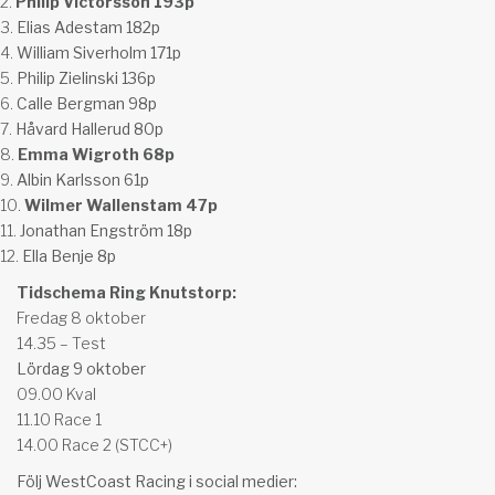
Philip Victorsson 193p
Elias Adestam 182p
William Siverholm 171p
Philip Zielinski 136p
Calle Bergman 98p
Håvard Hallerud 80p
Emma Wigroth 68p
Albin Karlsson 61p
Wilmer Wallenstam 47p
Jonathan Engström 18p
Ella Benje 8p
Tidschema Ring Knutstorp:
Fredag 8 oktober
14.35 – Test
Lördag 9 oktober
09.00 Kval
11.10 Race 1
14.00 Race 2 (STCC+)
Följ WestCoast Racing i social medier: