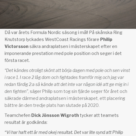
Då var årets Formula Nordic säsong i mål! På skånska Ring
Knutstorp lyckades WestCoast Racings förare
Philip
Victorsson
säkra andraplatsen i mästerskapet efter en
imponerande prestation med pole position och seger i det
första racet.
“De
t kändes otroligt skönt att börja dagen med pole och sen vinst
i race 1. I race 2 låg dom och fightades framför mig och jag var
redan färdig 2:a så kände att det inte var någon idé att ge mig in i
den fighten”
, säger Philip som tog sin fjärde seger för året och
säkrade därmed andraplatsen i mästerskapet, ett placering
bättre än den tredje plats han slutade på 2020.
Teamchefen
Dick Jönsson Wigroth
tycker att teamets
resultat är godkända:
“Vi har haft ett år med okej resultat. Det var lite synd att Philip