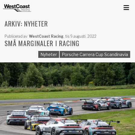
ARKIV: NYHETER
Publicerad av:
WestCoast Racing
,
tis 9 augusti, 2022
SMÅ MARGINALER I RACING
Nyheter
Porsche Carrera Cup Scandinavia