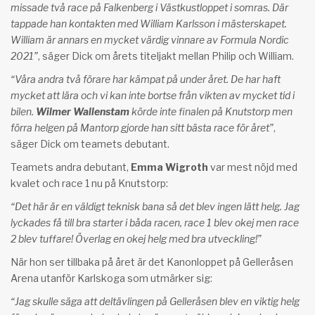
missade två race på Falkenberg i Västkustloppet i somras. Där
tappade han kontakten med William Karlsson i mästerskapet.
William är annars en mycket värdig vinnare av Formula Nordic
2021”
, säger Dick om årets titeljakt mellan Philip och William.
“Våra andra två förare har kämpat på under året. De har haft
mycket att lära och vi kan inte bortse från vikten av mycket tid i
bilen.
Wilmer Wallenstam
körde inte finalen på Knutstorp men
förra helgen på Mantorp gjorde han sitt bästa race för året”
,
säger Dick om teamets debutant.
Teamets andra debutant,
Emma Wigroth
var mest nöjd med
kvalet och race 1 nu på Knutstorp:
“Det här är en väldigt teknisk bana så det blev ingen lätt helg. Jag
lyckades få till bra starter i båda racen, race 1 blev okej men race
2 blev tuffare! Överlag en okej helg med bra utveckling!”
När hon ser tillbaka på året är det Kanonloppet på Gelleråsen
Arena utanför Karlskoga som utmärker sig:
“Jag skulle säga att deltävlingen på Gelleråsen blev en viktig helg