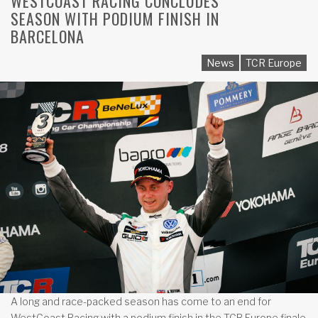
WESTCOAST RACING CONCLUDES
SEASON WITH PODIUM FINISH IN
BARCELONA
News
TCR Europe
A long and race-packed season has come to an end for
WestCoast Racing with a podium finish in the TCR Europe finale