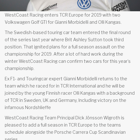
WestCoast Racing enters TCR Europe for 2019 with two
Volkswagen Golf GTI for Gianni Morbidelli and Olli Kangas.
The Swedish-based touring car team entered the final round
of the series last year where Brit Ashley Sutton took third
position. That ignited plans for a full season assault on the
championship for 2019. After a lot of hard work during the
winter WestCoast Racing can confirm two cars for this year’s
championship.
Ex F1- and Touringcar expert Gianni Morbidelli returns to the
team which he raced for in TCR International and he will be
joined by the young Finnish racer Olli Kangas with a background
of TCR in Sweden, UK and Germany, Including victory on the
infamous Nordshlieffe
WestCoast Racing Team Principal Dick Jönsson Wigroth is
pleased to add a full season in TCR Europe to the teams
schedule alongside the Porsche Carrera Cup Scandinavian
series.