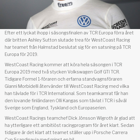
Efter ett lyckat ihopp i säsongsfinalen av TCR Europa förra året
där britten Ashley Sutton slutade trea för WestCoast Racing
har teamet från Halmstad beslutat sig för en satsning på TCR
Europa för 2019.
WestCoast Racing kommer att köra hela säsongen i TCR
Europa 2019 med två stycken Volkswagen Golf GTI TCR.
Tidigare Formel 1-föraren och erfarna standvagnsföraren
Gianni Morbidelli återvänder till WestCoast Racing med vilka
han tävlade för i TCR International. Som teamkamrat får han
den lovande finländaren Olli Kangas som tävlat i TCR i såväl
Sverige som England, Tyskland och Europaserien.
WestCoast Racings teamchef Dick Jönsson Wigroth är glad att
ha ytterligare ett ambitiöst racingprogram för året klart. Sedan
tidigare är det klart att teamet ställer upp i Porsche Carrera
Cup Scandinavia med minst en bil.