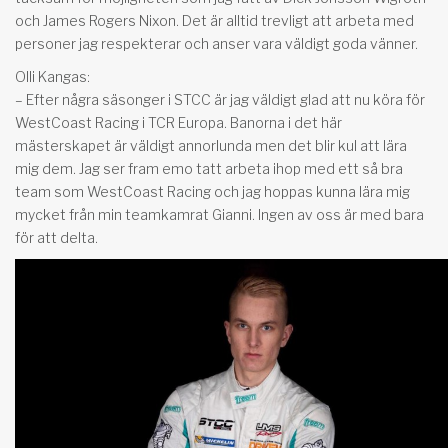
och James Rogers Nixon. Det är alltid trevligt att arbeta med
personer jag respekterar och anser vara väldigt goda vänner.
Olli Kangas:
– Efter några säsonger i STCC är jag väldigt glad att nu köra för
WestCoast Racing i TCR Europa. Banorna i det här
mästerskapet är väldigt annorlunda men det blir kul att lära
mig dem. Jag ser fram emo tatt arbeta ihop med ett så bra
team som WestCoast Racing och jag hoppas kunna lära mig
mycket från min teamkamrat Gianni. Ingen av oss är med bara
för att delta.