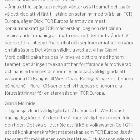
– Ännu ett fullspäckat racingår väntar oss i teamet och jag är
väldigt glad att vi fått till stånd en satsning med två bilar i TCR
Europa, säger Dick. TCR Europa är ett av de mest
konkurrenskraftiga TCR-mästerskap idag och det blir en
inspirerande utmaning att mäta oss mot det motståndet. Vi
hade ett bra inhopp i finalen ifjol och ser fram emot att nu köra
en full säsong. Det känns väldigt tryggt att vi har Gianni
Morbidelli tillbaka hos oss. Vi trivs väldigt bra med honom i
teamet, det är ingen tvekan att han fortfarande är motiverad
och hans erfarenhet är enorm. Vi är också väldigt glada att
välkomna Olli Kangas till WestCoast Racing. Vi har sett honom
på nära håll i flera TCR-serier och vi hoppas ge honom alla
förutsättningar för en stark säsong i TCR Europa.
Gianni Morbidelli:
– Jag är självklart väldigt glad att återvända till WestCoast
Racing. Jag körde för dem i tre år med väldigt bra minnen från
den tiden. Det ska bli ett nöje att få köra Volkswagen Golf GTI i
ett så konkurrenskraftigt mästerskap som TCR Europa. Jag är
tacksam för möjligheten som jag fått av Dick Jönsson Wigroth