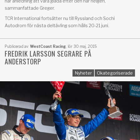
har anledning att vara glada efter den här helgen,
sammanfattade Greger.
TCR International fortsätter nu till Ryssland och Sochi
Autodrom för nästa deltävling som hålls 20-21 juni.
Publicerad av:
WestCoast Racing
,
lör 30 maj, 2015
FREDRIK LARSSON SEGRARE PÅ
ANDERSTORP
Nyheter
Okategoriserade