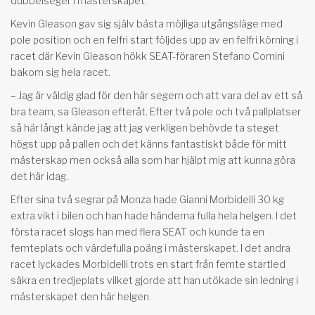
dubbelseger i mästerskapet.
Kevin Gleason gav sig själv bästa möjliga utgångsläge med
pole position och en felfri start följdes upp av en felfri körning i
racet där Kevin Gleason hökk SEAT-föraren Stefano Comini
bakom sig hela racet.
– Jag är väldig glad för den här segern och att vara del av ett så
bra team, sa Gleason efteråt. Efter två pole och två pallplatser
så här långt kände jag att jag verkligen behövde ta steget
högst upp på pallen och det känns fantastiskt både för mitt
mästerskap men också alla som har hjälpt mig att kunna göra
det här idag.
Efter sina två segrar på Monza hade Gianni Morbidelli 30 kg
extra vikt i bilen och han hade händerna fulla hela helgen. I det
första racet slogs han med flera SEAT och kunde ta en
femteplats och värdefulla poäng i mästerskapet. I det andra
racet lyckades Morbidelli trots en start från femte startled
säkra en tredjeplats vilket gjorde att han utökade sin ledning i
mästerskapet den här helgen.