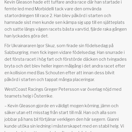
Kevin Gleason hade ett tuffare andra race där han startade i
femte led med Morbidelli tack vare den omvända
startordningen till race 2. Han blev påkörd i starten och
hamnade sist men kunde sen kämpa sig upp till en sjätteplats
och satte längs vägen racets bästa varvtid, fjärde raka gången
han lyckades göra det.
För Ukrainararen Igor Skuz, som firade sin födelsedag på
Salzburgring, men fick ingen vidare födelsedag. Han snurrade i
det första racet i hög fart och förstörde däcken och tvingades
bryta och det blev heller ingen målgång i det andra racet efter
en kollision med Bas Schouten efter att innan dess blivit
påkörd i starten och tappat många placeringar.
WestCoast Racings Greger Petersson var överlag nöjd med
teamets helg i Österrike.
– Kevin Gleason gjorde en väldigt mogen körning, jämn och
säker utan ett misstag från start till mål. Han och alla som
jobbar på hans bil förtjänar verkligen den här segern. Gianni
kunde utöka sin ledning i mästerskapet med en stabil helg. Vi