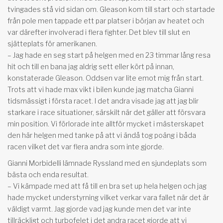
tvingades stå vid sidan om. Gleason kom till start och startade
från pole men tappade ett par platser i början av heatet och
var därefter involverad i flera fighter. Det blev till slut en
sjätteplats för amerikanen.
– Jag hade en seg start på helgen med en 23 timmar lång resa
hit och till en bana jag aldrig sett eller kört på innan,
konstaterade Gleason. Oddsen var lite emot mig från start.
Trots att vi hade max vikt i bilen kunde jag matcha Gianni
tidsmässigt i första racet. I det andra visade jag att jag blir
starkare i race situationer, särskilt när det gäller att försvara
min position. Vi förlorade inte alltför mycket i mästerskapet
den här helgen med tanke på att vi ändå tog poäng i båda
racen vilket det var flera andra som inte gjorde.
Gianni Morbidelli lämnade Ryssland med en sjundeplats som
bästa och enda resultat.
– Vi kämpade med att få till en bra set up hela helgen och jag
hade mycket understyrning vilket verkar vara fallet när det är
väldigt varmt. Jag gjorde vad jag kunde men det var inte
tillräckligt och turbofelet i det andra racet gjorde att vi