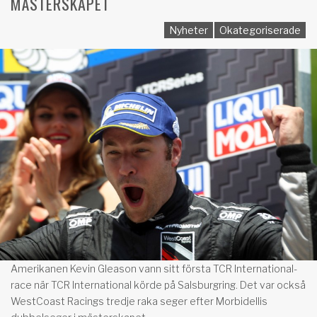
MÄSTERSKAPET
Nyheter
Okategoriserade
Amerikanen Kevin Gleason vann sitt första TCR International-
race när TCR International körde på Salsburgring. Det var också
WestCoast Racings tredje raka seger efter Morbidellis