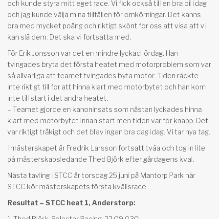
och kunde styra mitt eget race. Vi fick också till en bra bil idag
och jag kunde välja mina tillfällen för omkörningar. Det känns
bra med mycket poäng och riktigt skönt för oss att visa att vi
kan slå dem. Det ska vi fortsätta med.
För Erik Jonsson var det en mindre lyckad lördag. Han
tvingades bryta det första heatet med motorproblem som var
så allvarliga att teamet tvingades byta motor. Tiden räckte
inte riktigt till för att hinna klart med motorbytet och han kom
inte till start i det andra heatet.
– Teamet gjorde en kanoninsats som nästan lyckades hinna
klart med motorbytet innan start men tiden var för knapp. Det
var riktigt tråkigt och det blev ingen bra dag idag. Vi tar nya tag.
I mästerskapet är Fredrik Larsson fortsatt tvåa och tog in lite
på mästerskapsledande Thed Björk efter gårdagens kval.
Nästa tävling i STCC är torsdag 25 juni på Mantorp Park när
STCC kör mästerskapets första kvällsrace.
Resultat – STCC heat 1, Anderstorp:
1. Thed Björk, Polestar Racing, 22:09.030