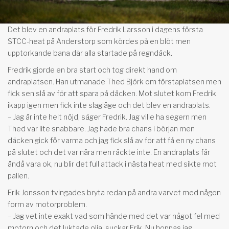
Det blev en andraplats för Fredrik Larsson i dagens första
STCC-heat på Anderstorp som kördes på en blöt men
upptorkande bana där alla startade på regndäck.
Fredrik gjorde en bra start och tog direkt hand om
andraplatsen. Han utmanade Thed Björk om förstaplatsen men
fick sen slå av för att spara på däcken. Mot slutet kom Fredrik
ikapp igen men fick inte slagläge och det blev en andraplats.
– Jag är inte helt nöjd, säger Fredrik. Jag ville ha segern men
Thed var lite snabbare. Jag hade bra chans i början men
däcken gick för varma och jag fick slå av för att få en ny chans
på slutet och det var nära men räckte inte. En andraplats får
ändå vara ok, nu blir det full attack i nästa heat med sikte mot
pallen.
Erik Jonsson tvingades bryta redan på andra varvet med någon
form av motorproblem.
– Jag vet inte exakt vad som hände med det var något fel med
motorn och det luktade olja, suckar Erik. Nu hoppas jag