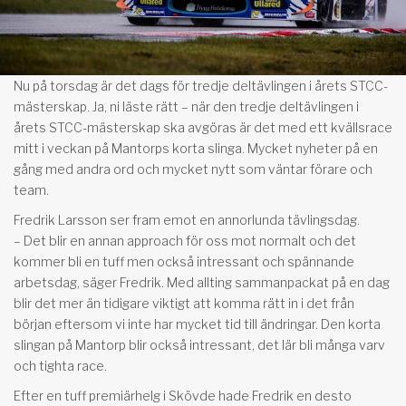
Nu på torsdag är det dags för tredje deltävlingen i årets STCC-
mästerskap. Ja, ni läste rätt – när den tredje deltävlingen i
årets STCC-mästerskap ska avgöras är det med ett kvällsrace
mitt i veckan på Mantorps korta slinga. Mycket nyheter på en
gång med andra ord och mycket nytt som väntar förare och
team.
Fredrik Larsson ser fram emot en annorlunda tävlingsdag.
– Det blir en annan approach för oss mot normalt och det
kommer bli en tuff men också intressant och spännande
arbetsdag, säger Fredrik. Med allting sammanpackat på en dag
blir det mer än tidigare viktigt att komma rätt in i det från
början eftersom vi inte har mycket tid till ändringar. Den korta
slingan på Mantorp blir också intressant, det lär bli många varv
och tighta race.
Efter en tuff premiärhelg i Skövde hade Fredrik en desto