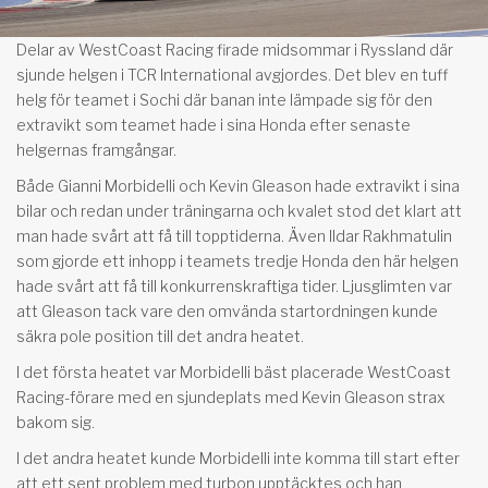
Delar av WestCoast Racing firade midsommar i Ryssland där
sjunde helgen i TCR International avgjordes. Det blev en tuff
helg för teamet i Sochi där banan inte lämpade sig för den
extravikt som teamet hade i sina Honda efter senaste
helgernas framgångar.
Både Gianni Morbidelli och Kevin Gleason hade extravikt i sina
bilar och redan under träningarna och kvalet stod det klart att
man hade svårt att få till topptiderna. Även Ildar Rakhmatulin
som gjorde ett inhopp i teamets tredje Honda den här helgen
hade svårt att få till konkurrenskraftiga tider. Ljusglimten var
att Gleason tack vare den omvända startordningen kunde
säkra pole position till det andra heatet.
I det första heatet var Morbidelli bäst placerade WestCoast
Racing-förare med en sjundeplats med Kevin Gleason strax
bakom sig.
I det andra heatet kunde Morbidelli inte komma till start efter
att ett sent problem med turbon upptäcktes och han