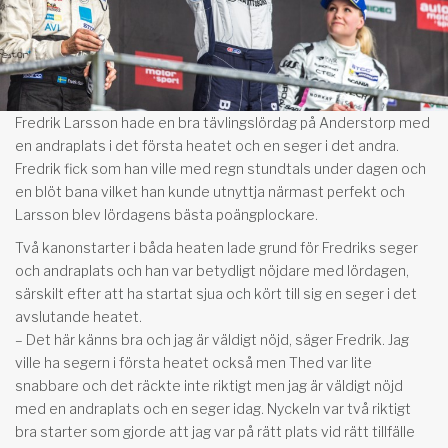
Fredrik Larsson hade en bra tävlingslördag på Anderstorp med
en andraplats i det första heatet och en seger i det andra.
Fredrik fick som han ville med regn stundtals under dagen och
en blöt bana vilket han kunde utnyttja närmast perfekt och
Larsson blev lördagens bästa poängplockare.
Två kanonstarter i båda heaten lade grund för Fredriks seger
och andraplats och han var betydligt nöjdare med lördagen,
särskilt efter att ha startat sjua och kört till sig en seger i det
avslutande heatet.
– Det här känns bra och jag är väldigt nöjd, säger Fredrik. Jag
ville ha segern i första heatet också men Thed var lite
snabbare och det räckte inte riktigt men jag är väldigt nöjd
med en andraplats och en seger idag. Nyckeln var två riktigt
bra starter som gjorde att jag var på rätt plats vid rätt tillfälle