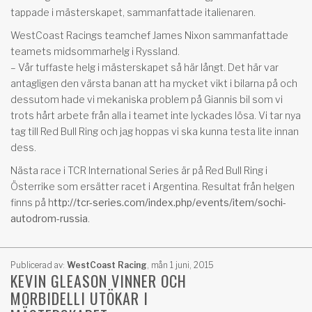
tappade i mästerskapet, sammanfattade italienaren.
WestCoast Racings teamchef James Nixon sammanfattade
teamets midsommarhelg i Ryssland.
– Vår tuffaste helg i mästerskapet så här långt. Det här var
antagligen den värsta banan att ha mycket vikt i bilarna på och
dessutom hade vi mekaniska problem på Giannis bil som vi
trots hårt arbete från alla i teamet inte lyckades lösa. Vi tar nya
tag till Red Bull Ring och jag hoppas vi ska kunna testa lite innan
dess.
Nästa race i TCR International Series är på Red Bull Ring i
Österrike som ersätter racet i Argentina. Resultat från helgen
finns på h
ttp://tcr-series.com/index.php/events/item/sochi-
autodrom-russia
.
Publicerad av:
WestCoast Racing
,
mån 1 juni, 2015
KEVIN GLEASON VINNER OCH
MORBIDELLI UTÖKAR I