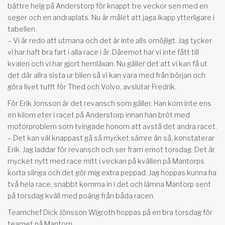
bättre helg på Anderstorp för knappt tre veckor sen med en
seger och en andraplats. Nu är målet att jaga ikapp ytterligare i
tabellen.
– Vi är redo att utmana och det är inte alls omöjligt. Jag tycker
vi har haft bra fart i alla race i år. Däremot har vi inte fått till
kvalen och vi har gjort hemläxan. Nu gäller det att vi kan få ut
det där allra sista ur bilen så vi kan vara med från början och
göra livet tufft för Thed och Volvo, avslutar Fredrik.
För Erik Jonsson är det revansch som gäller. Han kom inte ens
en kilom eter i racet på Anderstorp innan han bröt med
motorproblem som tvingade honom att avstå det andra racet.
– Det kan väl knappast gå så mycket sämre än så, konstaterar
Erik. Jag laddar för revansch och ser fram emot torsdag. Det är
mycket nytt med race mitt i veckan på kvällen på Mantorps
korta slinga och det gör mig extra peppad. Jag hoppas kunna ha
två hela race, snabbt komma in i det och lämna Mantorp sent
på torsdag kväll med poäng från båda racen.
Teamchef Dick Jönsson Wigroth hoppas på en bra torsdag för
teamet på Mantorp.