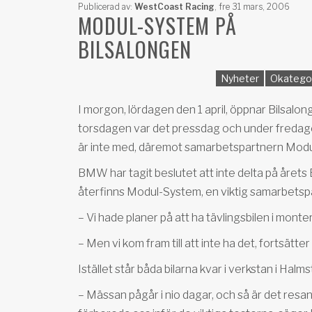
Publicerad av:
WestCoast Racing
,
fre 31 mars, 2006
MODUL-SYSTEM PÅ
BILSALONGEN
Nyheter
Okatego
I morgon, lördagen den 1 april, öppnar Bilsal
torsdagen var det pressdag och under fredage
är inte med, däremot samarbetspartnern Mod
BMW har tagit beslutet att inte delta på året
återfinns Modul-System, en viktig samarbetspar
– Vi hade planer på att ha tävlingsbilen i mo
– Men vi kom fram till att inte ha det, fortsätter
Istället står båda bilarna kvar i verkstan i Halms
– Mässan pågår i nio dagar, och så är det resan