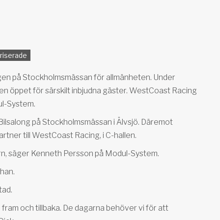
riserade
ongen på Stockholmsmässan för allmänheten. Under
n öppet för särskilt inbjudna gäster. WestCoast Racing
ul-System.
s Bilsalong på Stockholmsmässan i Älvsjö. Däremot
tner till WestCoast Racing, i C-hallen.
ntern, säger Kenneth Persson på Modul-System.
 han.
tad.
 fram och tillbaka. De dagarna behöver vi för att