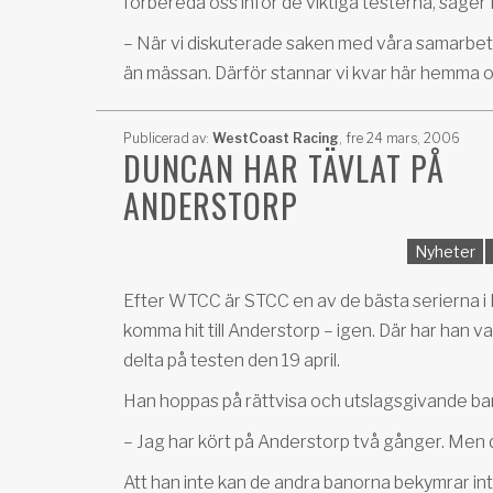
förbereda oss inför de viktiga testerna, säger 
– När vi diskuterade saken med våra samarbetsp
än mässan. Därför stannar vi kvar här hemma oc
Publicerad av:
WestCoast Racing
,
fre 24 mars, 2006
DUNCAN HAR TÄVLAT PÅ
ANDERSTORP
Nyheter
Efter WTCC är STCC en av de bästa serierna i
komma hit till Anderstorp – igen. Där har han v
delta på testen den 19 april.
Han hoppas på rättvisa och utslagsgivande ban
– Jag har kört på Anderstorp två gånger. Men d
Att han inte kan de andra banorna bekymrar int