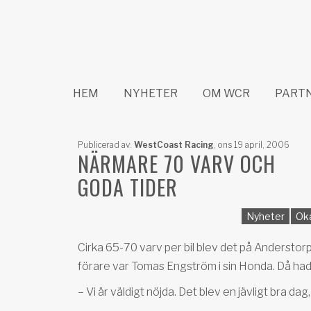
HEM
NYHETER
OM WCR
PART
Publicerad av:
WestCoast Racing
,
ons 19 april, 2006
NÄRMARE 70 VARV OCH
GODA TIDER
Nyheter
Ok
Cirka 65-70 varv per bil blev det på Anderst
förare var Tomas Engström i sin Honda. Då had
– Vi är väldigt nöjda. Det blev en jävligt bra dag,