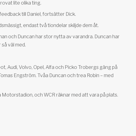
vat lite olika ting.
edback till Daniel, fortsätter Dick.
dsmässigt, endast två tiondelar skiljde dem åt.
h han och Duncan har stor nytta av varandra. Duncan har
r så väl med.
 Audi, Volvo, Opel, Alfa och Picko Trobergs gäng på
r Tomas Engström. Tvåa Duncan och trea Robin – med
ga Motorstadion, och WCR räknar med att vara på plats.