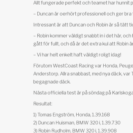
Allt fungerade perfekt och teamet har hunnit pro
– Duncan är oerhört professionell och ger bra fe
Intressant är att Duncan och Robin är så tätt ti
– Robin kommer väldigt snabbt in i det här, oc
gått för fullt, och då är det extra kul att Robin ä
– Vi har helt enkelt haft väldigt roligt idag!
Förutom WestCoast Racing var Honda, Peugeot,
Anderstorp. Allra snabbast, med nya däck, va
begagnade däck.
Nästa officiella test är på söndag på Karlsko
Resultat:
1) Tomas Engström, Honda, 1.39.168
2) Duncan Huisman, BMW 320 i, 1.39.730
3) Robin Rudholm, BMW 320 i, 1.39.908