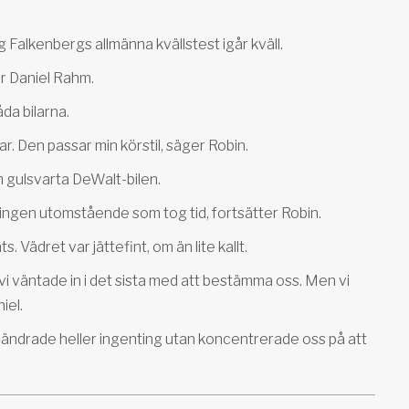
g Falkenbergs allmänna kvällstest igår kväll.
ger Daniel Rahm.
da bilarna.
ar. Den passar min körstil, säger Robin.
n gulsvarta DeWalt-bilen.
h ingen utomstående som tog tid, fortsätter Robin.
ädret var jättefint, om än lite kallt.
 vi väntade in i det sista med att bestämma oss. Men vi
iel.
 Vi ändrade heller ingenting utan koncentrerade oss på att