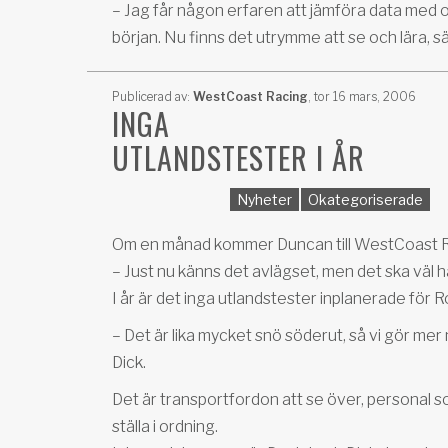
– Jag får någon erfaren att jämföra data med 
början. Nu finns det utrymme att se och lära, s
Publicerad av:
WestCoast Racing
,
tor 16 mars, 2006
INGA
UTLANDSTESTER I ÅR
Nyheter
Okategoriserade
Om en månad kommer Duncan till WestCoast Rac
– Just nu känns det avlägset, men det ska väl ha 
I år är det inga utlandstester inplanerade för 
– Det är lika mycket snö söderut, så vi gör mer
Dick.
Det är transportfordon att se över, personal 
ställa i ordning.