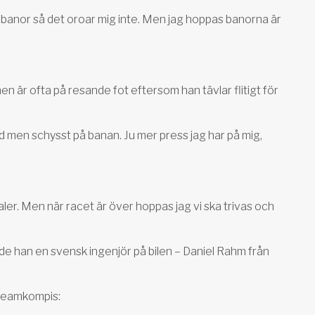
 banor så det oroar mig inte. Men jag hoppas banorna är
en är ofta på resande fot eftersom han tävlar flitigt för
d men schysst på banan. Ju mer press jag har på mig,
rivaler. Men när racet är över hoppas jag vi ska trivas och
e han en svensk ingenjör på bilen – Daniel Rahm från
 teamkompis: