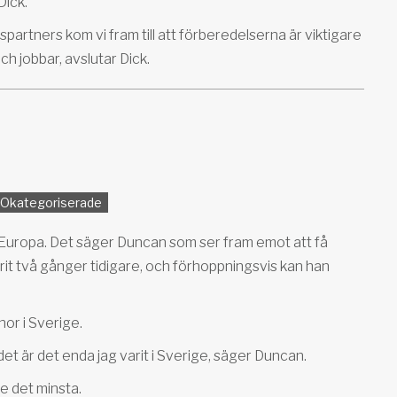
Dick.
artners kom vi fram till att förberedelserna är viktigare
h jobbar, avslutar Dick.
Okategoriserade
 Europa. Det säger Duncan som ser fram emot att få
arit två gånger tidigare, och förhoppningsvis kan han
or i Sverige.
et är det enda jag varit i Sverige, säger Duncan.
e det minsta.