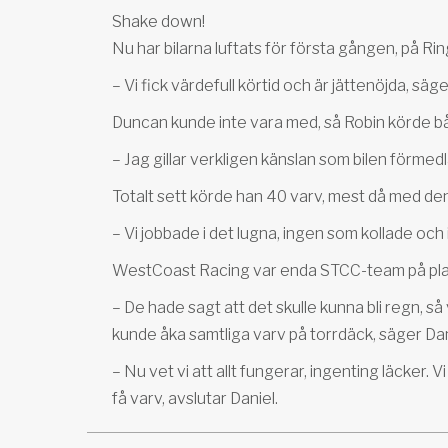
Shake down!
Nu har bilarna luftats för första gången, på Rin
– Vi fick värdefull körtid och är jättenöjda, sä
Duncan kunde inte vara med, så Robin körde bå
– Jag gillar verkligen känslan som bilen förmedl
Totalt sett körde han 40 varv, mest då med de
– Vi jobbade i det lugna, ingen som kollade oc
WestCoast Racing var enda STCC-team på plats. V
– De hade sagt att det skulle kunna bli regn, så
kunde åka samtliga varv på torrdäck, säger Dan
– Nu vet vi att allt fungerar, ingenting läcker.
få varv, avslutar Daniel.