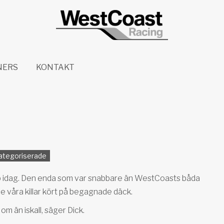
NERS
KONTAKT
ategoriserade
orp idag. Den enda som var snabbare än WestCoasts båda
e våra killar kört på begagnade däck.
 om än iskall, säger Dick.