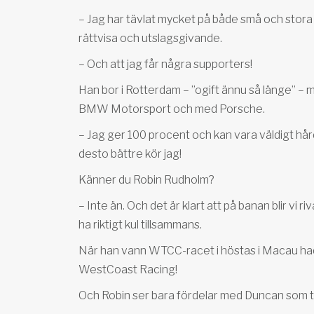
– Jag har tävlat mycket på både små och stora
rättvisa och utslagsgivande.
– Och att jag får några supporters!
Han bor i Rotterdam – ”ogift ännu så länge” – m
BMW Motorsport och med Porsche.
– Jag ger 100 procent och kan vara väldigt hår
desto bättre kör jag!
Känner du Robin Rudholm?
– Inte än. Och det är klart att på banan blir vi 
ha riktigt kul tillsammans.
När han vann WTCC-racet i höstas i Macau had
WestCoast Racing!
Och Robin ser bara fördelar med Duncan som