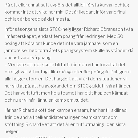
På ett eller annat sätt avgörs det alltid i första kurvan och jag
kommer inte att vika ner mig. Det är likadant inför varje final
och jag är beredd på det mesta.
Inför säsongens sista STCC-helg ligger Richard Göransson tvåa
i mästerskapet, endast fem poäng från ledningen. Med 50
poäng att köra om kunde det inte vara jämnare, som en
jämförelse med förra årets poängssystem skulle avståndet då
endast vara två poäng.
– Vi visste att det skulle bli tufft i år men vi har förvaltat det
otroligt väl. Vi har tagit lika många eller fler poäng än Dahlgren i
alla helger utom en. Det har gjort att vi är i den situationen vi
har siktat på, att ha avgörandet om STCC-guldet i våra händer.
Det har varit tufft men hela teamet har bitit ihop och kämpat
och nu är vi här i ännu en kamp om guldet.
I år har Richard skött den kampen ensam, han har till skillnad
från de andra titelkandidaterna ingen teamkamrat som
stöttning. Richard vet att det är en tuff utmaning i den sista
helgen.