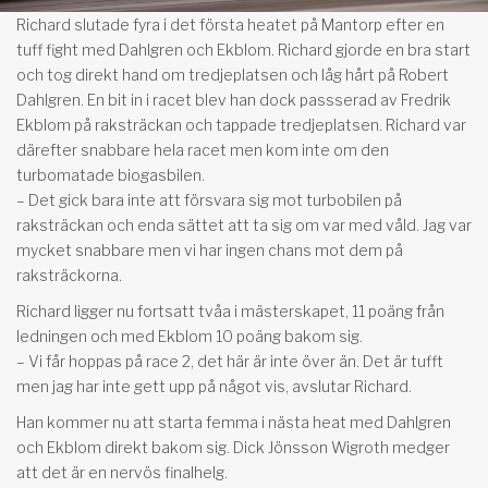
Richard slutade fyra i det första heatet på Mantorp efter en
tuff fight med Dahlgren och Ekblom. Richard gjorde en bra start
och tog direkt hand om tredjeplatsen och låg hårt på Robert
Dahlgren. En bit in i racet blev han dock passserad av Fredrik
Ekblom på raksträckan och tappade tredjeplatsen. Richard var
därefter snabbare hela racet men kom inte om den
turbomatade biogasbilen.
– Det gick bara inte att försvara sig mot turbobilen på
raksträckan och enda sättet att ta sig om var med våld. Jag var
mycket snabbare men vi har ingen chans mot dem på
raksträckorna.
Richard ligger nu fortsatt tvåa i mästerskapet, 11 poäng från
ledningen och med Ekblom 10 poäng bakom sig.
– Vi får hoppas på race 2, det här är inte över än. Det är tufft
men jag har inte gett upp på något vis, avslutar Richard.
Han kommer nu att starta femma i nästa heat med Dahlgren
och Ekblom direkt bakom sig. Dick Jönsson Wigroth medger
att det är en nervös finalhelg.