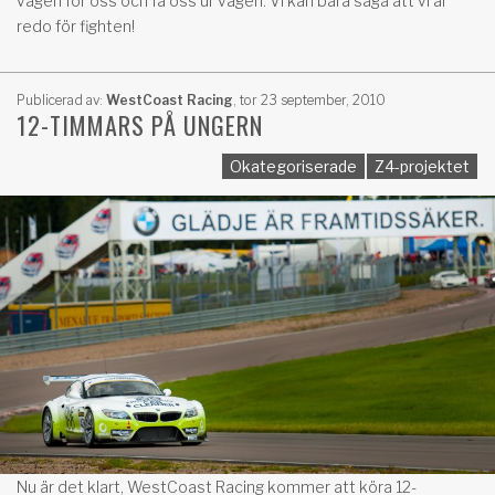
vägen för oss och få oss ur vägen. Vi kan bara säga att vi är
redo för fighten!
Publicerad av:
WestCoast Racing
,
tor 23 september, 2010
12-TIMMARS PÅ UNGERN
Okategoriserade
Z4-projektet
Nu är det klart, WestCoast Racing kommer att köra 12-