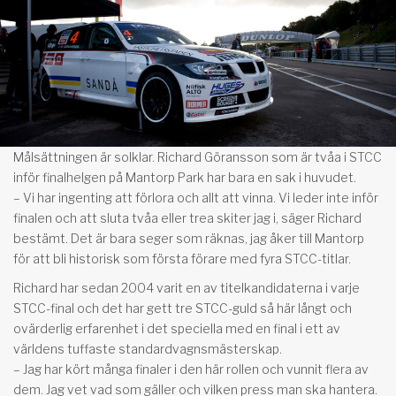
Målsättningen är solklar. Richard Göransson som är tvåa i STCC
inför finalhelgen på Mantorp Park har bara en sak i huvudet.
– Vi har ingenting att förlora och allt att vinna. Vi leder inte inför
finalen och att sluta tvåa eller trea skiter jag i, säger Richard
bestämt. Det är bara seger som räknas, jag åker till Mantorp
för att bli historisk som första förare med fyra STCC-titlar.
Richard har sedan 2004 varit en av titelkandidaterna i varje
STCC-final och det har gett tre STCC-guld så här långt och
ovärderlig erfarenhet i det speciella med en final i ett av
världens tuffaste standardvagnsmästerskap.
– Jag har kört många finaler i den här rollen och vunnit flera av
dem. Jag vet vad som gäller och vilken press man ska hantera.