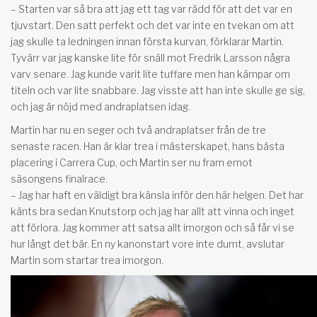
– Starten var så bra att jag ett tag var rädd för att det var en
tjuvstart. Den satt perfekt och det var inte en tvekan om att
jag skulle ta ledningen innan första kurvan, förklarar Martin.
Tyvärr var jag kanske lite för snäll mot Fredrik Larsson några
varv senare. Jag kunde varit lite tuffare men han kämpar om
titeln och var lite snabbare. Jag visste att han inte skulle ge sig,
och jag är nöjd med andraplatsen idag.
Martin har nu en seger och två andraplatser från de tre
senaste racen. Han är klar trea i mästerskapet, hans bästa
placering i Carrera Cup, och Martin ser nu fram emot
säsongens finalrace.
– Jag har haft en väldigt bra känsla inför den här helgen. Det har
känts bra sedan Knutstorp och jag har allt att vinna och inget
att förlora. Jag kommer att satsa allt imorgon och så får vi se
hur långt det bär. En ny kanonstart vore inte dumt, avslutar
Martin som startar trea imorgon.