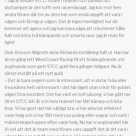
– Jag är ensam STCC-förare i teamet och särskilt nu i
sluttampen är det tufft rent racemässigt. Jag kör mot fem
andra förare där tre av dem har som enda uppgift att vara i
vägen och få mig ur vägen. Det är ingen hemlighet hur de
kommer att agera och jag kan bara säga att vi kommer hålla
fullt och köra två kämpande och smarta race, jag är redo för
fight!
Dick Jönsson Wigroth delar Richards inställning fullt ut. Han har
än en gång lett WestCoast Racing till ett finalavgörande, ett
avgörande som gett STCC-guld flera gånger tidigare. Nu är
siktet inställt på ett nytt guld.
– Det är bara segern som är intressant, att vi slutar tvåa eller
trea känns helt ointressant i det här läget utan vi kör för guldet,
säger Dick bestämt. Det har varit en tuff säsong, vi har gått ner
till en STCC-bil i år och hela teamet har fått kämpa och bita
ihop. Vi har gjort det här väldigt bra, vi har arbetat effektivt
varje helg och vi har fått med oss poäng eller segrar och varit i
mästerskapstoppen efter varje helg. Nu har vi avgörandet här.
Vi vet att det är team med förare vars uppgift det är att vara i