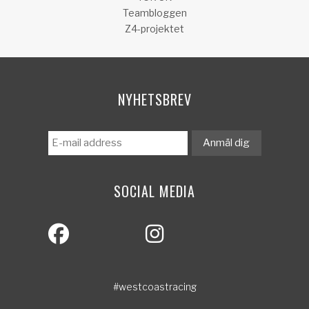
Teambloggen
Z4-projektet
NYHETSBREV
SOCIAL MEDIA
#westcoastracing