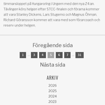
timmarsloppet på Hungaroring i Ungern med den nya Z4:an.
Tävlingen körs helgen efter STCC-finalen och förarna kommer
att vara Stanley Dickens, Lars Stugemo och Magnus Öhman.
Richard Göransson kommer att vara med som förarcoach och
reserv under helgen.
Föregående sida
1
...
3
4
5
6
7
...
31
Nästa sida
ARKIV
2026
2025
2024
2023