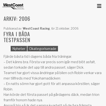
ARKIV: 2006
Publicerad av:
WestCoast Racing
,
lör 21 oktober, 2006
FYRA I BÅDA
TESTPASSEN
Nyheter
Okategoriserade
Fjärde bästa tid i dagens båda fria träningar.
– Det känns bra. Första var precis som igår med blöt asfalt,
sedan torkade det upp till andra passet, säger Dick.
Teamet har gjort vissa ändringar på bilen och Robin verkar vara
mer tillfreds med Yokohamadäcken:
– En natts sömn har gjort gott för att anpassa körstilen, säger
Robin.
Han körde det första passet på gårdagens däck, medan trion
framför honom hade nya.
Apropå trio så är det samma kvartett på de fyra främsta