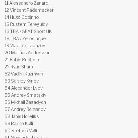
11 Alessandro Zanardi
12 Vincent Rademecker
14 Hugo Godinho
15 Rustem Teregulov
16 TBA / SEAT Sport UK
18 TBA / Zerocinque
19 Vladimir Labazov
20 Mattias Andersson
21 Robin Rudholm
22 Ryan Sharp
52 Vadim Kuzmynh
53 Sergey Kyrlov
54 Alexander Lvov
55 Andrey Smetskiy
56 Mikhail Zasadych
57 Andrey Romanov
58 Janis Horeliks
59 Raimo Kulli
60 Stefano Valli
61 Alexander Lvov Jr.