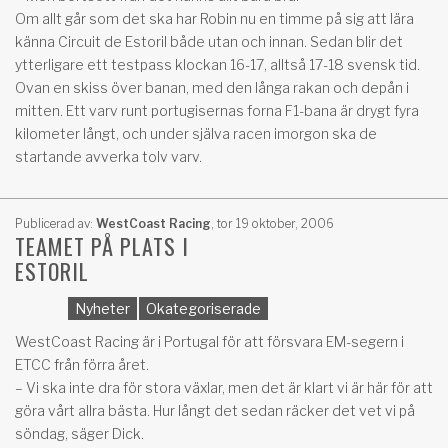
Om allt går som det ska har Robin nu en timme på sig att lära
känna Circuit de Estoril både utan och innan. Sedan blir det
ytterligare ett testpass klockan 16-17, alltså 17-18 svensk tid.
Ovan en skiss över banan, med den långa rakan och depån i
mitten. Ett varv runt portugisernas forna F1-bana är drygt fyra
kilometer långt, och under själva racen imorgon ska de
startande avverka tolv varv.
Publicerad av:
WestCoast Racing
,
tor 19 oktober, 2006
TEAMET PÅ PLATS I
ESTORIL
Nyheter
Okategoriserade
WestCoast Racing är i Portugal för att försvara EM-segern i
ETCC från förra året.
– Vi ska inte dra för stora växlar, men det är klart vi är här för att
göra vårt allra bästa. Hur långt det sedan räcker det vet vi på
söndag, säger Dick.