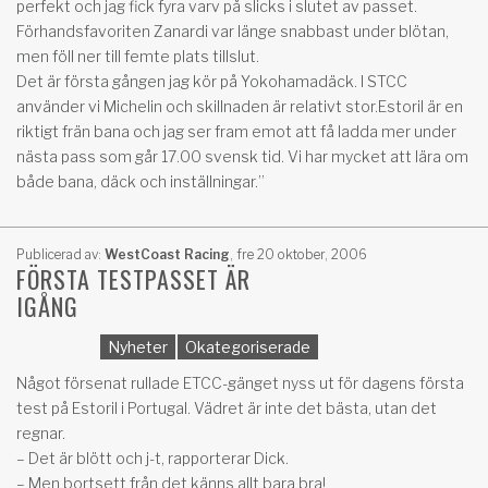
perfekt och jag fick fyra varv på slicks i slutet av passet.
Förhandsfavoriten Zanardi var länge snabbast under blötan,
men föll ner till femte plats tillslut.
Det är första gången jag kör på Yokohamadäck. I STCC
använder vi Michelin och skillnaden är relativt stor.Estoril är en
riktigt frän bana och jag ser fram emot att få ladda mer under
nästa pass som går 17.00 svensk tid. Vi har mycket att lära om
både bana, däck och inställningar.”
Publicerad av:
WestCoast Racing
,
fre 20 oktober, 2006
FÖRSTA TESTPASSET ÄR
IGÅNG
Nyheter
Okategoriserade
Något försenat rullade ETCC-gänget nyss ut för dagens första
test på Estoril i Portugal. Vädret är inte det bästa, utan det
regnar.
– Det är blött och j-t, rapporterar Dick.
– Men bortsett från det känns allt bara bra!