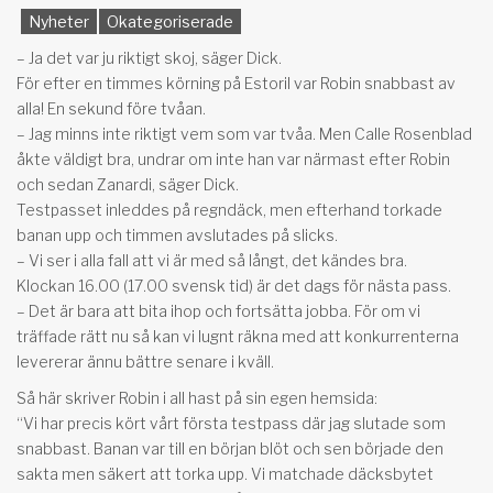
Nyheter
Okategoriserade
– Ja det var ju riktigt skoj, säger Dick.
För efter en timmes körning på Estoril var Robin snabbast av
alla! En sekund före tvåan.
– Jag minns inte riktigt vem som var tvåa. Men Calle Rosenblad
åkte väldigt bra, undrar om inte han var närmast efter Robin
och sedan Zanardi, säger Dick.
Testpasset inleddes på regndäck, men efterhand torkade
banan upp och timmen avslutades på slicks.
– Vi ser i alla fall att vi är med så långt, det kändes bra.
Klockan 16.00 (17.00 svensk tid) är det dags för nästa pass.
– Det är bara att bita ihop och fortsätta jobba. För om vi
träffade rätt nu så kan vi lugnt räkna med att konkurrenterna
levererar ännu bättre senare i kväll.
Så här skriver Robin i all hast på sin egen hemsida:
“Vi har precis kört vårt första testpass där jag slutade som
snabbast. Banan var till en början blöt och sen började den
sakta men säkert att torka upp. Vi matchade däcksbytet