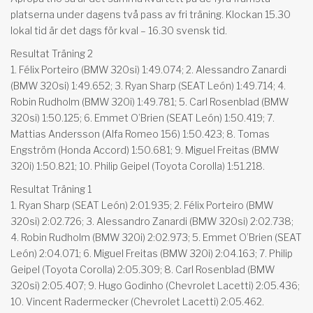
platserna under dagens två pass av fri träning. Klockan 15.30
lokal tid är det dags för kval – 16.30 svensk tid.
Resultat Träning 2
1. Félix Porteiro (BMW 320si) 1:49.074; 2. Alessandro Zanardi
(BMW 320si) 1:49.652; 3. Ryan Sharp (SEAT León) 1:49.714; 4.
Robin Rudholm (BMW 320i) 1:49.781; 5. Carl Rosenblad (BMW
320si) 1:50.125; 6. Emmet O’Brien (SEAT León) 1:50.419; 7.
Mattias Andersson (Alfa Romeo 156) 1:50.423; 8. Tomas
Engström (Honda Accord) 1:50.681; 9. Miguel Freitas (BMW
320i) 1:50.821; 10. Philip Geipel (Toyota Corolla) 1:51.218.
Resultat Träning 1
1. Ryan Sharp (SEAT León) 2:01.935; 2. Félix Porteiro (BMW
320si) 2:02.726; 3. Alessandro Zanardi (BMW 320si) 2:02.738;
4. Robin Rudholm (BMW 320i) 2:02.973; 5. Emmet O’Brien (SEAT
León) 2:04.071; 6. Miguel Freitas (BMW 320i) 2:04.163; 7. Philip
Geipel (Toyota Corolla) 2:05.309; 8. Carl Rosenblad (BMW
320si) 2:05.407; 9. Hugo Godinho (Chevrolet Lacetti) 2:05.436;
10. Vincent Radermecker (Chevrolet Lacetti) 2:05.462.