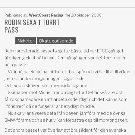
Publicerad av:
WestCoast Racing
,
fre 20 oktober, 2006
ROBIN SEXA I TORRT
PASS
Nyheter
Okategoriserade
Robin presterade passets sjätte bästa tid när ETCC-gänget
återigen gick ut på banan. Den här gången var det torrt under
hela passet.
– Vi är nöjda. Robin har hittat ett bra spår och vi har lite till vi kan
justera under morgondagen, säger Dick.
Och Robin skriver på sin hemsida följande:
– Skillnaden mot Michelin är otroligt stor. Det är svårare och
få Yokohamadäcken att arbeta ordentligt och det känns som
“fönstret” då de fungerar är betydligt mindre.
– Nu ska vi analysera data från dagen, jämföra med de övriga
BMW-förarna och se hur vi kan förbättra oss till morgondagen.
Det andra passet var överlag ett bra sådant för den svenska