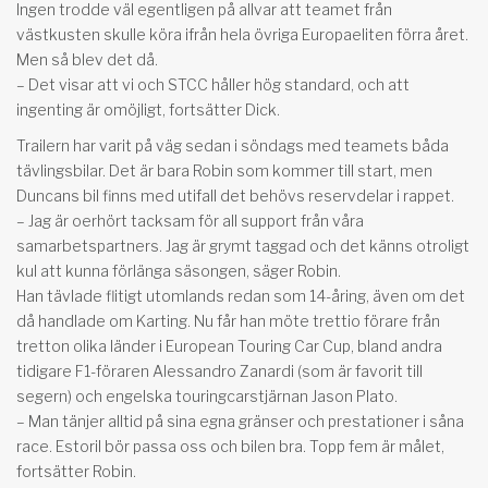
Ingen trodde väl egentligen på allvar att teamet från
västkusten skulle köra ifrån hela övriga Europaeliten förra året.
Men så blev det då.
– Det visar att vi och STCC håller hög standard, och att
ingenting är omöjligt, fortsätter Dick.
Trailern har varit på väg sedan i söndags med teamets båda
tävlingsbilar. Det är bara Robin som kommer till start, men
Duncans bil finns med utifall det behövs reservdelar i rappet.
– Jag är oerhört tacksam för all support från våra
samarbetspartners. Jag är grymt taggad och det känns otroligt
kul att kunna förlänga säsongen, säger Robin.
Han tävlade flitigt utomlands redan som 14-åring, även om det
då handlade om Karting. Nu får han möte trettio förare från
tretton olika länder i European Touring Car Cup, bland andra
tidigare F1-föraren Alessandro Zanardi (som är favorit till
segern) och engelska touringcarstjärnan Jason Plato.
– Man tänjer alltid på sina egna gränser och prestationer i såna
race. Estoril bör passa oss och bilen bra. Topp fem är målet,
fortsätter Robin.