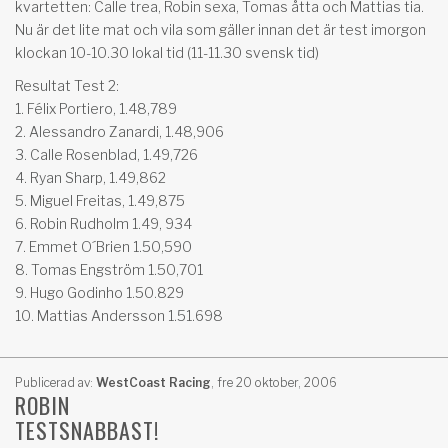
kvartetten: Calle trea, Robin sexa, Tomas åtta och Mattias tia.
Nu är det lite mat och vila som gäller innan det är test imorgon
klockan 10-10.30 lokal tid (11-11.30 svensk tid)
Resultat Test 2:
1. Félix Portiero, 1.48,789
2. Alessandro Zanardi, 1.48,906
3. Calle Rosenblad, 1.49,726
4. Ryan Sharp, 1.49,862
5. Miguel Freitas, 1.49,875
6. Robin Rudholm 1.49, 934
7. Emmet O´Brien 1.50,590
8. Tomas Engström 1.50,701
9. Hugo Godinho 1.50.829
10. Mattias Andersson 1.51.698
Publicerad av:
WestCoast Racing
,
fre 20 oktober, 2006
ROBIN
TESTSNABBAST!