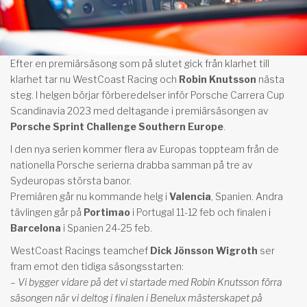
Efter en premiärsäsong som på slutet gick från klarhet till
klarhet tar nu WestCoast Racing och
Robin Knutsson
nästa
steg. I helgen börjar förberedelser inför Porsche Carrera Cup
Scandinavia 2023 med deltagande i premiärsäsongen av
Porsche Sprint Challenge Southern Europe
.
I den nya serien kommer flera av Europas toppteam från de
nationella Porsche serierna drabba samman på tre av
Sydeuropas största banor.
Premiären går nu kommande helg i
Valencia
, Spanien. Andra
tävlingen går på
Portimao
i Portugal 11-12 feb och finalen i
Barcelona
i Spanien 24-25 feb.
WestCoast Racings teamchef
Dick Jönsson Wigroth
ser
fram emot den tidiga säsongsstarten:
– Vi bygger vidare på det vi startade med Robin Knutsson förra
säsongen när vi deltog i finalen i Benelux mästerskapet på