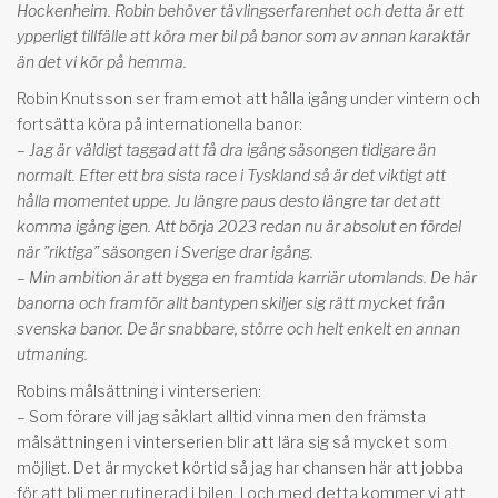
Hockenheim. Robin behöver tävlingserfarenhet och detta är ett
ypperligt tillfälle att köra mer bil på banor som av annan karaktär
än det vi kör på hemma.
Robin Knutsson ser fram emot att hålla igång under vintern och
fortsätta köra på internationella banor:
– Jag är väldigt taggad att få dra igång säsongen tidigare än
normalt. Efter ett bra sista race i Tyskland så är det viktigt att
hålla momentet uppe. Ju längre paus desto längre tar det att
komma igång igen. Att börja 2023 redan nu är absolut en fördel
när ”riktiga” säsongen i Sverige drar igång.
– Min ambition är att bygga en framtida karriär utomlands. De här
banorna och framför allt bantypen skiljer sig rätt mycket från
svenska banor. De är snabbare, större och helt enkelt en annan
utmaning.
Robins målsättning i vinterserien:
– Som förare vill jag såklart alltid vinna men den främsta
målsättningen i vinterserien blir att lära sig så mycket som
möjligt. Det är mycket körtid så jag har chansen här att jobba
för att bli mer rutinerad i bilen. I och med detta kommer vi att