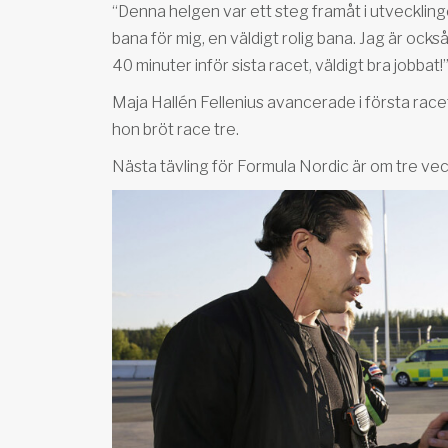
“Denna helgen var ett steg framåt i utvecklinge
bana för mig, en väldigt rolig bana. Jag är ock
40 minuter inför sista racet, väldigt bra jobbat!
Maja Hallén Fellenius avancerade i första race
hon bröt race tre.
Nästa tävling för Formula Nordic är om tre ve