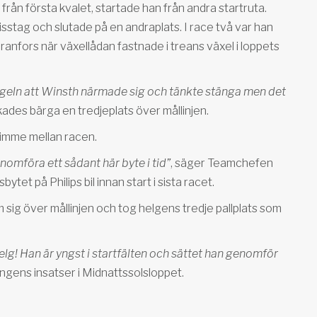
rån första kvalet, startade han från andra startruta.
isstag och slutade på en andraplats. I race två var han
anfors när växellådan fastnade i treans växel i loppets
spegeln att Winsth närmade sig och tänkte stänga men det
des bärga en tredjeplats över mållinjen.
imme mellan racen.
nomföra ett sådant här byte i tid”
, säger Teamchefen
et på Philips bil innan start i sista racet.
om sig över mållinjen och tog helgens tredje pallplats som
 helg! Han är yngst i startfälten och sättet han genomför
ngens insatser i Midnattssolsloppet.