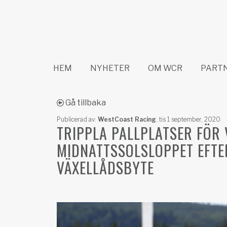
HEM
NYHETER
OM WCR
PART
Gå tillbaka
Publicerad av:
WestCoast Racing
,
tis 1 september, 2020
TRIPPLA PALLPLATSER FÖR 
MIDNATTSSOLSLOPPET EFT
VÄXELLÅDSBYTE