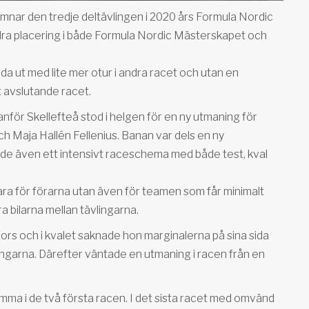
mnar den tredje deltävlingen i 2020 års Formula Nordic
dra placering i både Formula Nordic Mästerskapet och
da ut med lite mer otur i andra racet och utan en
 avslutande racet.
anför Skellefteå stod i helgen för en ny utmaning för
h Maja Hallén Fellenius. Banan var dels en ny
ljde även ett intensivt raceschema med både test, kval
ara för förarna utan även för teamen som får minimalt
ra bilarna mellan tävlingarna.
fors och i kvalet saknade hon marginalerna på sina sida
ringarna. Därefter väntade en utmaning i racen från en
emma i de två första racen. I det sista racet med omvänd