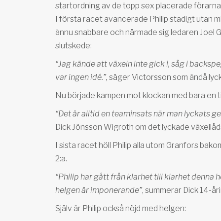
startordning av de topp sex placerade förarna f
I första racet avancerade Philip stadigt utan m
ännu snabbare och närmade sig ledaren Joel Gr
slutskede:
“Jag kände att växeln inte gick i, såg i back
var ingen idé.”,
säger Victorsson som ändå lycka
Nu började kampen mot klockan med bara en t
“Det är alltid en teaminsats när man lyckats ge
Dick Jönsson Wigroth om det lyckade växellådsbyt
I sista racet höll Philip alla utom Granfors bak
2:a.
“Philip har gått från klarhet till klarhet denna
helgen är imponerande”
, summerar Dick 14-åri
Själv är Philip också nöjd med helgen: