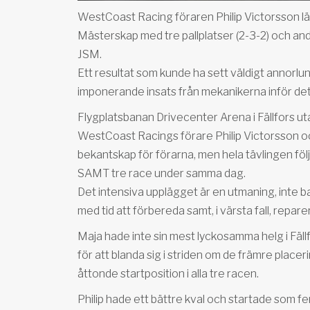
WestCoast Racing föraren Philip Victorsson lä
Mästerskap med tre pallplatser (2-3-2) och an
JSM.
Ett resultat som kunde ha sett väldigt annorlun
imponerande insats från mekanikerna inför det
Flygplatsbanan Drivecenter Arena i Fällfors ut
WestCoast Racings förare Philip Victorsson oc
bekantskap för förarna, men hela tävlingen fö
SAMT tre race under samma dag.
Det intensiva upplägget är en utmaning, inte b
med tid att förbereda samt, i värsta fall, repare
Maja hade inte sin mest lyckosamma helg i Fäll
för att blanda sig i striden om de främre place
åttonde startposition i alla tre racen.
Philip hade ett bättre kval och startade som f