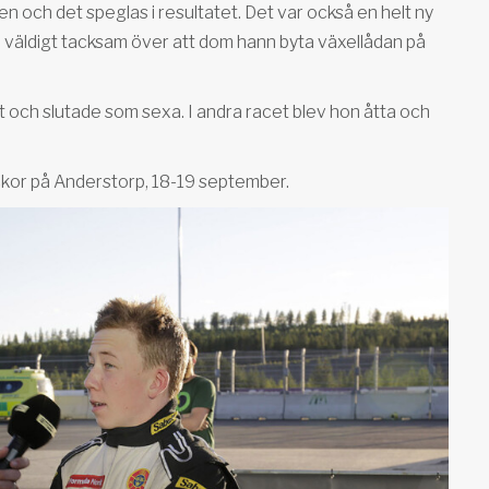
n och det speglas i resultatet. Det var också en helt ny
så väldigt tacksam över att dom hann byta växellådan på
”
t och slutade som sexa. I andra racet blev hon åtta och
ckor på Anderstorp, 18-19 september.