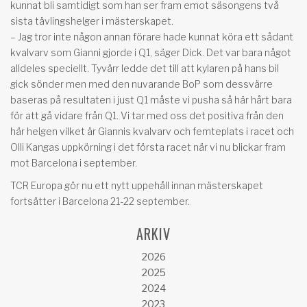
kunnat bli samtidigt som han ser fram emot säsongens två
sista tävlingshelger i mästerskapet.
– Jag tror inte någon annan förare hade kunnat köra ett sådant
kvalvarv som Gianni gjorde i Q1, säger Dick. Det var bara något
alldeles speciellt. Tyvärr ledde det till att kylaren på hans bil
gick sönder men med den nuvarande BoP som dessvärre
baseras på resultaten i just Q1 måste vi pusha så här hårt bara
för att gå vidare från Q1. Vi tar med oss det positiva från den
här helgen vilket är Giannis kvalvarv och femteplats i racet och
Olli Kangas uppkörning i det första racet när vi nu blickar fram
mot Barcelona i september.
TCR Europa gör nu ett nytt uppehåll innan mästerskapet
fortsätter i Barcelona 21-22 september.
ARKIV
2026
2025
2024
2023