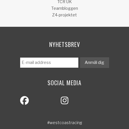
TCR UK
Teambloggen
Z4-projektet
NYHETSBREV
SOCIAL MEDIA
#westcoastracing