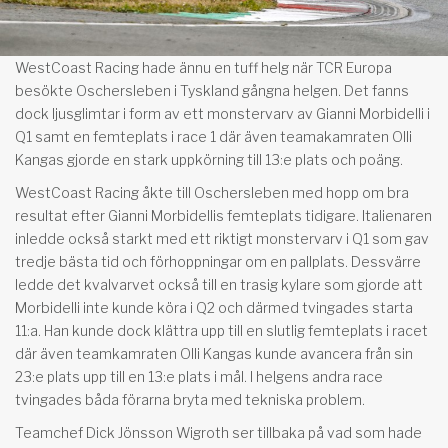
WestCoast Racing hade ännu en tuff helg när TCR Europa
besökte Oschersleben i Tyskland gångna helgen. Det fanns
dock ljusglimtar i form av ett monstervarv av Gianni Morbidelli i
Q1 samt en femteplats i race 1 där även teamakamraten Olli
Kangas gjorde en stark uppkörning till 13:e plats och poäng.
WestCoast Racing åkte till Oschersleben med hopp om bra
resultat efter Gianni Morbidellis femteplats tidigare. Italienaren
inledde också starkt med ett riktigt monstervarv i Q1 som gav
tredje bästa tid och förhoppningar om en pallplats. Dessvärre
ledde det kvalvarvet också till en trasig kylare som gjorde att
Morbidelli inte kunde köra i Q2 och därmed tvingades starta
11:a. Han kunde dock klättra upp till en slutlig femteplats i racet
där även teamkamraten Olli Kangas kunde avancera från sin
23:e plats upp till en 13:e plats i mål. I helgens andra race
tvingades båda förarna bryta med tekniska problem.
Teamchef Dick Jönsson Wigroth ser tillbaka på vad som hade