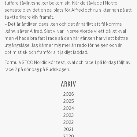
tuffare tävlingshelger bakom sig. När de tävlade i Norge
senaste blev det en pallplats för Alfred och nu siktar han på att
ta ytterligare kliv framåt.
– Det är äntligen dags igen och det är härligt att få komma
igång, säger Alfred. Sist vi var i Norge gjorde vi ett dåligt kval
men vi hade bra fart i race så den här gången har vi ett bättre
utgångsläge. Jag känner mig mer än redo för helgen och är
optimistisk och framför allt jäkligt laddad.
Formula STCC Nordic kör test, kval och race 1 på lördag följt av
race 2 på söndag på Rudskogen.
ARKIV
2026
2025
2024
2023
2022
2021
2020