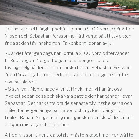
Det har varit ett långt uppehåll i Formula STCC Nordic där Alfred
Nilsson och Sebastian Persson har fått vänta på att tävla igen
ända sedan tävlingshelgen i Falkenberg i början av juli.
Nu är det återigen dags när Formula STCC Nordic återvänder
till Rudskogen i Norge i helgen för säsongens andra
tävlingshelg på den snabba norska banan. Sebastian Persson
är en förkylning till trots redo och laddad för helgen efter tre
raka pallplatser.
– Sist vi var i Norge hade vi en tuff helg men vi har lärt oss
mycket sedan dess och ska vara bättre den här gången, lovar
Sebastian. Det har känts bra de senaste tävlingshelgerna och
målet för helgen är nya pallplatser och mycket poäng inför
finalen. Banan i Norge är rolig men ganska teknisk så det är lätt
att göra misstag och tappa tid.
Alfred Nilsson ligger trea totalt i mästerskapet men har två lite