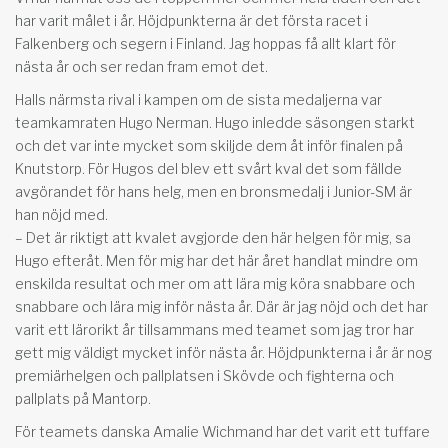
har varit målet i år. Höjdpunkterna är det första racet i
Falkenberg och segern i Finland. Jag hoppas få allt klart för
nästa år och ser redan fram emot det.
Halls närmsta rival i kampen om de sista medaljerna var
teamkamraten Hugo Nerman. Hugo inledde säsongen starkt
och det var inte mycket som skiljde dem åt inför finalen på
Knutstorp. För Hugos del blev ett svårt kval det som fällde
avgörandet för hans helg, men en bronsmedalj i Junior-SM är
han nöjd med.
– Det är riktigt att kvalet avgjorde den här helgen för mig, sa
Hugo efteråt. Men för mig har det här året handlat mindre om
enskilda resultat och mer om att lära mig köra snabbare och
snabbare och lära mig inför nästa år. Där är jag nöjd och det har
varit ett lärorikt år tillsammans med teamet som jag tror har
gett mig väldigt mycket inför nästa år. Höjdpunkterna i år är nog
premiärhelgen och pallplatsen i Skövde och fighterna och
pallplats på Mantorp.
För teamets danska Amalie Wichmand har det varit ett tuffare