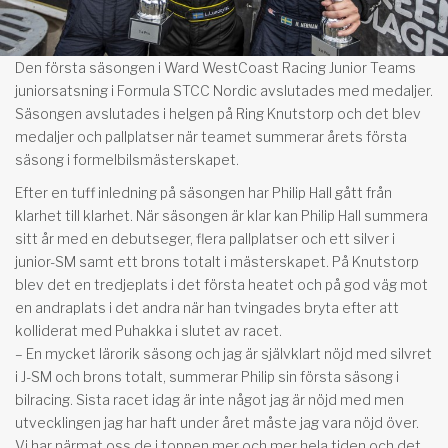
Den första säsongen i Ward WestCoast Racing Junior Teams
juniorsatsning i Formula STCC Nordic avslutades med medaljer.
Säsongen avslutades i helgen på Ring Knutstorp och det blev
medaljer och pallplatser när teamet summerar årets första
säsong i formelbilsmästerskapet.
Efter en tuff inledning på säsongen har Philip Hall gått från
klarhet till klarhet. När säsongen är klar kan Philip Hall summera
sitt år med en debutseger, flera pallplatser och ett silver i
junior-SM samt ett brons totalt i mästerskapet. På Knutstorp
blev det en tredjeplats i det första heatet och på god väg mot
en andraplats i det andra när han tvingades bryta efter att
kolliderat med Puhakka i slutet av racet.
– En mycket lärorik säsong och jag är självklart nöjd med silvret
i J-SM och brons totalt, summerar Philip sin första säsong i
bilracing. Sista racet idag är inte något jag är nöjd med men
utvecklingen jag har haft under året måste jag vara nöjd över.
Vi har närmat oss de i toppen mer och mer hela tiden och det