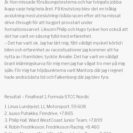
år. Hon missade försäsongstesterna och har tvingats jobba
ikapp varje helg hela året. På Knutstorp blev det en tråkig
avslutning med uteslutning i båda racen efter att ha missat
drive-through för att ha gjort provstart under
formationsvarvet. Liksom Philip och Hugo tycker hon också att
det har varit en säsong fylld med erfarenhet.
– Det har varit ok. Jag har lärt mig, fått väldigt mycket körtid i
bilen och erfarenhet av racesituationer jag kommer att ha
nytta av i framtiden, tyckte Amalie. Det har varit en väldigt
brant inlärningskurva för mig men jag har vågat tro mer på mig
själv. För mig har höjdpunkterna varit Mantorp där jag i regnet
hade andra bästa tid och Falkenberg där jag blev fyra.
Resultat – Finalheat 1, Formula STCC Nordic
1. Linus Lundqvist, LL Motorsport, 59.608
2. Juuso Puhakka, Finndrive, +7.865
3. Philip Hall, Ward WestCoast Junior Team, +7.899
4. Robin Fredriksson, Fredriksson Racing, +8.460