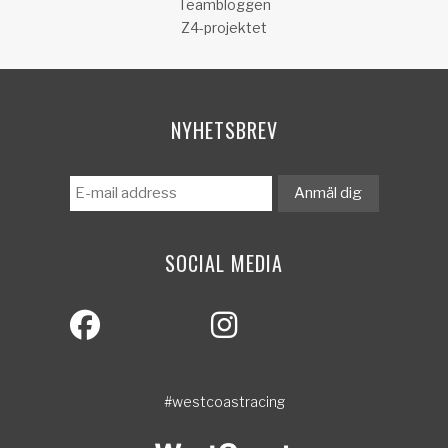
Teambloggen
Z4-projektet
NYHETSBREV
SOCIAL MEDIA
#westcoastracing