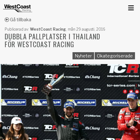
Gå tillbaka
Publicerad av:
WestCoast Racing
,
mån 29 augusti, 2016
DUBBLA PALLPLATSER I THAILAND
FÖR WESTCOAST RACING
Nyheter
Okategoriserade