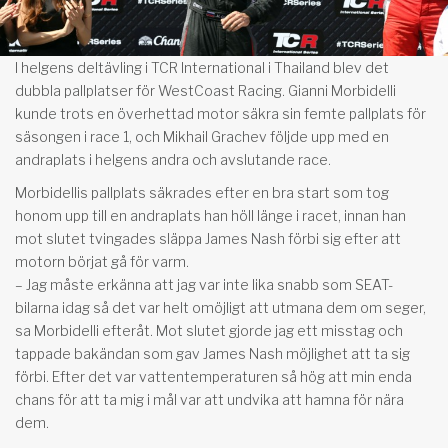
I helgens deltävling i TCR International i Thailand blev det
dubbla pallplatser för WestCoast Racing. Gianni Morbidelli
kunde trots en överhettad motor säkra sin femte pallplats för
säsongen i race 1, och Mikhail Grachev följde upp med en
andraplats i helgens andra och avslutande race.
Morbidellis pallplats säkrades efter en bra start som tog
honom upp till en andraplats han höll länge i racet, innan han
mot slutet tvingades släppa James Nash förbi sig efter att
motorn börjat gå för varm.
– Jag måste erkänna att jag var inte lika snabb som SEAT-
bilarna idag så det var helt omöjligt att utmana dem om seger,
sa Morbidelli efteråt. Mot slutet gjorde jag ett misstag och
tappade bakändan som gav James Nash möjlighet att ta sig
förbi. Efter det var vattentemperaturen så hög att min enda
chans för att ta mig i mål var att undvika att hamna för nära
dem.