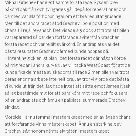
Mikhail Grachev hade ett sämre första race. Ryssen blev
påkörd bakifrån och tvingades gå i depå för reperationer och
därmed var alla förhoppningar om ett bra resultat grusade.
Men till det andra racet stod Grachev i pole position med
chans till rejäl revansch. Det visade sig dock att trots att bilen
var reparerad så bar den fortfarande sviter från kraschen i
första racet och var rejält svårkörd. En andraplats var det
bästa resultatet Grachev därmed kunde hoppas på.
– Ingenting gick enligt plan i det första racet där någon körde
på mig redan i andra kurvan. Jag vill tacka WestCoast för att de
kunde fixa de mesta av skadorna till race 2 men bilen var trots
deras enorma arbete inte helt bra. Jag tror vi gjorde det bästa
vi kunde utifrån det. Jag hade inget att sätta emot James Nash
så jag bestämde mig för att bara köra mitt race och fokusera
på en andraplats och ännu en pallplats, summerade Grachev
sin dag.
Morbidelli är nu femma i mästerskapet med en avlägsen chans
att fortfarande vinna mästerskapet. Ännu en stark helg av
Grachev såg honom närma sig täten i mästerskapet