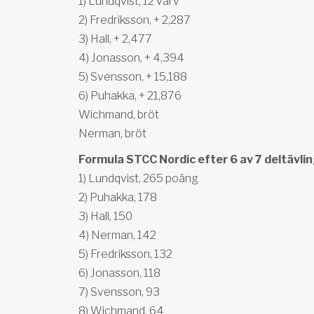
1) Lundqvist, 12 varv
2) Fredriksson, + 2,287
3) Hall, + 2,477
4) Jonasson, + 4,394
5) Svensson, + 15,188
6) Puhakka, + 21,876
Wichmand, bröt
Nerman, bröt
Formula STCC Nordic efter 6 av 7 deltävli
1) Lundqvist, 265 poäng
2) Puhakka, 178
3) Hall, 150
4) Nerman, 142
5) Fredriksson, 132
6) Jonasson, 118
7) Svensson, 93
8) Wichmand, 64