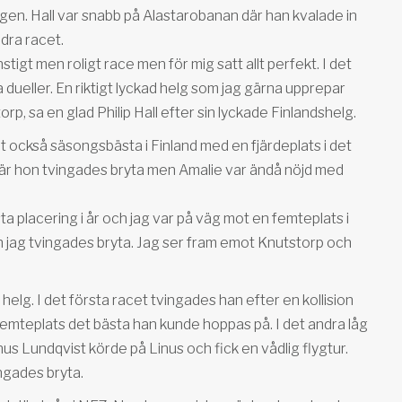
gen. Hall var snabb på Alastarobanan där han kvalade in
dra racet.
tigt men roligt race men för mig satt allt perfekt. I det
 dueller. En riktigt lyckad helg som jag gärna upprepar
rp, sa en glad Philip Hall efter sin lyckade Finlandshelg.
också säsongsbästa i Finland med en fjärdeplats i det
a där hon tvingades bryta men Amalie var ändå nöjd med
ta placering i år och jag var på väg mot en femteplats i
h jag tvingades bryta. Jag ser fram emot Knutstorp och
g. I det första racet tvingades han efter en kollision
femteplats det bästa han kunde hoppas på. I det andra låg
nus Lundqvist körde på Linus och fick en vådlig flygtur.
ngades bryta.