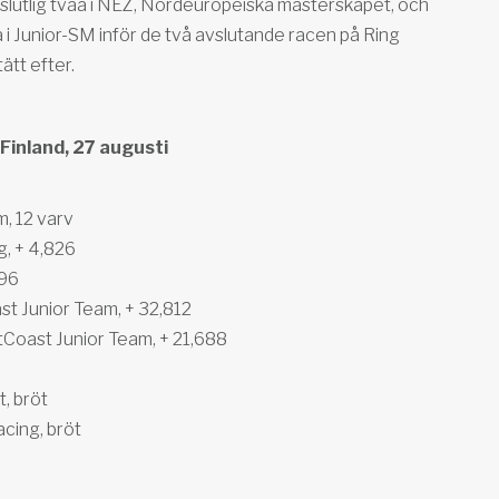
är slutlig tvåa i NEZ, Nordeuropeiska mästerskapet, och
 i Junior-SM inför de två avslutande racen på Ring
tt efter.
Finland, 27 augusti
m, 12 varv
g, + 4,826
396
t Junior Team, + 32,812
Coast Junior Team, + 21,688
, bröt
cing, bröt