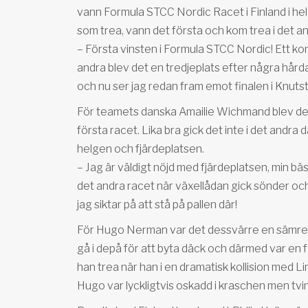
vann Formula STCC Nordic Racet i Finland i hel
som trea, vann det första och kom trea i det an
– Första vinsten i Formula STCC Nordic! Ett kons
andra blev det en tredjeplats efter några hårda
och nu ser jag redan fram emot finalen i Knutsto
För teamets danska Amailie Wichmand blev det 
första racet. Lika bra gick det inte i det andr
helgen och fjärdeplatsen.
– Jag är väldigt nöjd med fjärdeplatsen, min bäs
det andra racet när växellådan gick sönder oc
jag siktar på att stå på pallen där!
För Hugo Nerman var det dessvärre en sämre hel
gå i depå för att byta däck och därmed var en 
han trea när han i en dramatisk kollision med Li
Hugo var lyckligtvis oskadd i kraschen men tvi