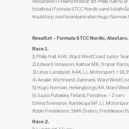
Resultaten i Finland innebar att Philip Hall nu 
totaltrea i Formula STCC Nordic samt totaltvåa
Knutstorp, med teamkamraten Hugo Nerman tä
Resultat – Formula STCC Nordic, Alastaro, 
Race 1.
1) Philip Hall, KAK, Ward WestCoast Junior Tea
2) Edward Jonasson, Kalmar MK, Trojnar Racin
3) Linus Lundqvist, KAK, LL Motorsport, + 18,
4) Amalie Wichmand, Danmark, Ward WestCoas
5) Hugo Nerman, Helsingborgs KK, Ward West
6) Juuso Puhakka, Finland, Finndrive, – 2 varv
Emma Svensson, Karlskoga MF, LL Motorsport
Robin Fredriksson, SMK Örebro, Fredriksson Ra
Race 2.