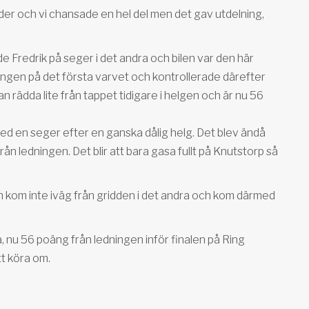
änder och vi chansade en hel del men det gav utdelning,
ade Fredrik på seger i det andra och bilen var den här
ingen på det första varvet och kontrollerade därefter
an rädda lite från tappet tidigare i helgen och är nu 56
med en seger efter en ganska dålig helg. Det blev ändå
ån ledningen. Det blir att bara gasa fullt på Knutstorp så
en kom inte iväg från gridden i det andra och kom därmed
, nu 56 poäng från ledningen inför finalen på Ring
t köra om.