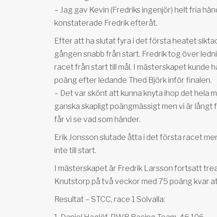
– Jag gav Kevin (Fredriks ingenjör) helt fria h
konstaterade Fredrik efteråt.
Efter att ha slutat fyra i det första heatet sikt
gången snabb från start. Fredrik tog över ledn
racet från start till mål. I mästerskapet kunde h
poäng efter ledande Thed Björk inför finalen.
– Det var skönt att kunna knyta ihop det hela 
ganska skapligt poängmässigt men vi är långt fr
får vi se vad som händer.
Erik Jonsson slutade åtta i det första racet m
inte till start.
I mästerskapet är Fredrik Larsson fortsatt trea
Knutstorp på två veckor med 75 poäng kvar at
Resultat – STCC, race 1 Solvalla: