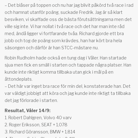
– Det blåser på toppen och nu har jag blivit påkörd två race i rad
och hamnat utanför poäng, suckade Fredrik. Jag är så klart
besviken, vi skaffade oss de bästa förutsättningarna men det
ville sig inte. Vi har nollat i två race och det har man inte råd
med, ändå ligger vi fortfarande tvåa. Richard gjorde ett bra
jobb och tog de poäng som krävdes, han har kört bra hela
säsongen och därför är han STCC-mästare nu.
Robin Rudholm hade också en tung dag i Våler. Han startade
sjua men fick en smäll i starten och tappade några platser. Han
kunde inte riktigt komma tillbaka utan gick i mål på en
åttondeplats.
– Det här var inget bra race för min del, konstaterade han. Det
var väldigt jobbigt att köra och jag kunde inte riktigt ta tillbaka
det jag förlorade i starten.
Resultat, Våler 14/9:
1. Robert Dahlgren, Volvo 40 varv
2. Roger Eriksson, SEAT + 1,078
3. Richard Göransson, BMW + 1,814