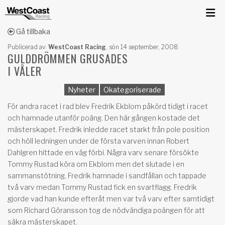
Gå tillbaka
Publicerad av:
WestCoast Racing
,
sön 14 september, 2008
GULDDRÖMMEN GRUSADES
I VÅLER
Nyheter
Okategoriserade
För andra racet i rad blev Fredrik Ekblom påkörd tidigt i racet
och hamnade utanför poäng. Den här gången kostade det
mästerskapet. Fredrik inledde racet starkt från pole position
och höll ledningen under de första varven innan Robert
Dahlgren hittade en väg förbi. Några varv senare försökte
Tommy Rustad köra om Ekblom men det slutade i en
sammanstötning, Fredrik hamnade i sandfållan och tappade
två varv medan Tommy Rustad fick en svartflagg. Fredrik
gjorde vad han kunde efteråt men var två varv efter samtidigt
som Richard Göransson tog de nödvändiga poängen för att
säkra mästerskapet.