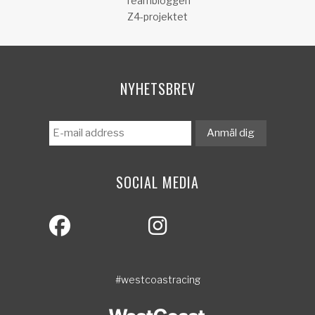
Teambloggen
Z4-projektet
NYHETSBREV
SOCIAL MEDIA
#westcoastracing