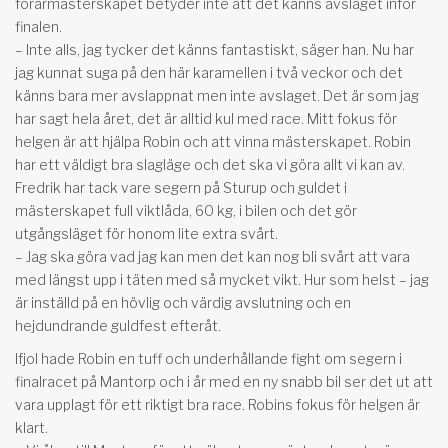
förarmästerskapet betyder inte att det känns avslaget inför
finalen.
– Inte alls, jag tycker det känns fantastiskt, säger han. Nu har
jag kunnat suga på den här karamellen i två veckor och det
känns bara mer avslappnat men inte avslaget. Det är som jag
har sagt hela året, det är alltid kul med race. Mitt fokus för
helgen är att hjälpa Robin och att vinna mästerskapet. Robin
har ett väldigt bra slagläge och det ska vi göra allt vi kan av.
Fredrik har tack vare segern på Sturup och guldet i
mästerskapet full viktlåda, 60 kg, i bilen och det gör
utgångsläget för honom lite extra svårt.
– Jag ska göra vad jag kan men det kan nog bli svårt att vara
med längst upp i täten med så mycket vikt. Hur som helst – jag
är inställd på en hövlig och värdig avslutning och en
hejdundrande guldfest efteråt.
Ifjol hade Robin en tuff och underhållande fight om segern i
finalracet på Mantorp och i år med en ny snabb bil ser det ut att
vara upplagt för ett riktigt bra race. Robins fokus för helgen är
klart.