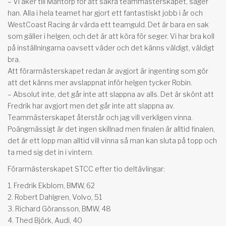
– Vi åker till Mantorp för att säkra teammästerskapet, säger
han. Alla i hela teamet har gjort ett fantastiskt jobb i år och
WestCoast Racing är värda ett teamguld. Det är bara en sak
som gäller i helgen, och det är att köra för seger. Vi har bra koll
på inställningarna oavsett väder och det känns väldigt, väldigt
bra.
Att förarmästerskapet redan är avgjort är ingenting som gör
att det känns mer avslappnat inför helgen tycker Robin.
– Absolut inte, det går inte att slappna av alls. Det är skönt att
Fredrik har avgjort men det går inte att slappna av.
Teammästerskapet återstår och jag vill verkligen vinna.
Poängmässigt är det ingen skillnad men finalen är alltid finalen,
det är ett lopp man alltid vill vinna så man kan sluta på topp och
ta med sig det in i vintern.
Förarmästerskapet STCC efter tio deltävlingar:
1. Fredrik Ekblom, BMW, 62
2. Robert Dahlgren, Volvo, 51
3. Richard Göransson, BMW, 48
4. Thed Björk, Audi, 40