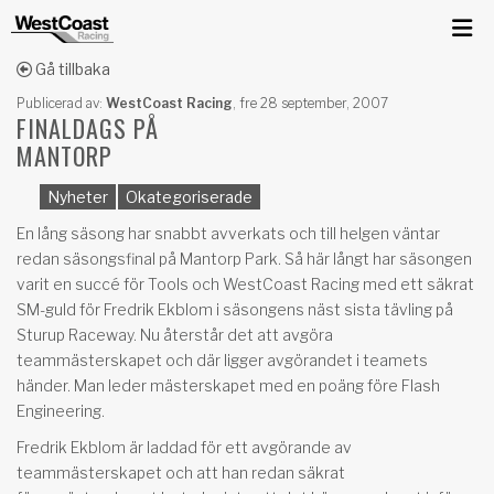
Gå tillbaka
Publicerad av:
WestCoast Racing
,
fre 28 september, 2007
FINALDAGS PÅ
MANTORP
Nyheter
Okategoriserade
En lång säsong har snabbt avverkats och till helgen väntar
redan säsongsfinal på Mantorp Park. Så här långt har säsongen
varit en succé för Tools och WestCoast Racing med ett säkrat
SM-guld för Fredrik Ekblom i säsongens näst sista tävling på
Sturup Raceway. Nu återstår det att avgöra
teammästerskapet och där ligger avgörandet i teamets
händer. Man leder mästerskapet med en poäng före Flash
Engineering.
Fredrik Ekblom är laddad för ett avgörande av
teammästerskapet och att han redan säkrat