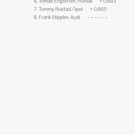
6. Tomas Engström, Honda + 0,683
7. Tommy Rustad, Opel + 0,865
8. Frank Stippler, Audi – – – – – –