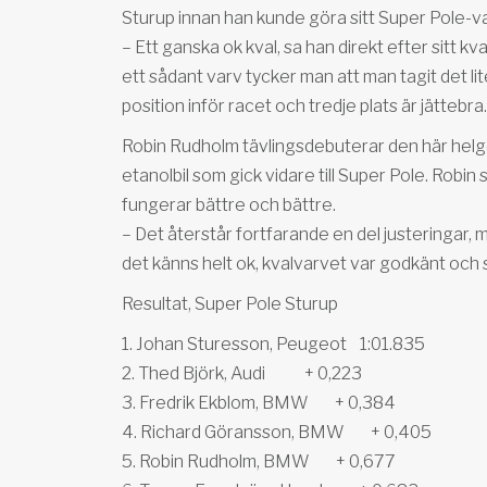
Sturup innan han kunde göra sitt Super Pole-va
– Ett ganska ok kval, sa han direkt efter sitt 
ett sådant varv tycker man att man tagit det lit
position inför racet och tredje plats är jättebra.
Robin Rudholm tävlingsdebuterar den här he
etanolbil som gick vidare till Super Pole. Robi
fungerar bättre och bättre.
– Det återstår fortfarande en del justeringar, 
det känns helt ok, kvalvarvet var godkänt och so
Resultat, Super Pole Sturup
1. Johan Sturesson, Peugeot 1:01.835
2. Thed Björk, Audi + 0,223
3. Fredrik Ekblom, BMW + 0,384
4. Richard Göransson, BMW + 0,405
5. Robin Rudholm, BMW + 0,677