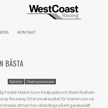
NERS
KONTAKT
7
N BÄSTA
Nyheter
Okategoriserade
åg Fredrik Ekblom ta en tredje plats och Robin Rudholm
urup Raceway. Ett bra kvalresultat för teamet som var
et innebar att han fick vänta länge på ett ganska kallt