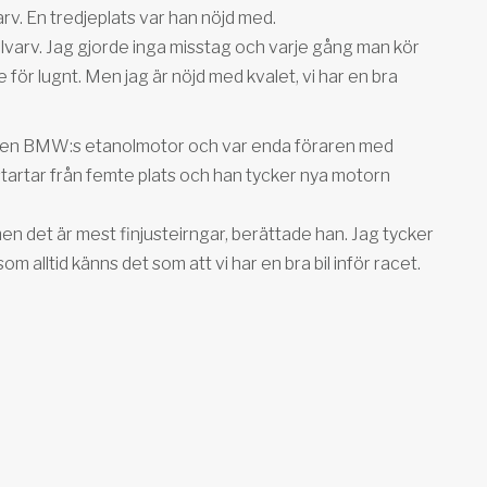
rv. En tredjeplats var han nöjd med.
kvalvarv. Jag gjorde inga misstag och varje gång man kör
e för lugnt. Men jag är nöjd med kvalet, vi har en bra
lgen BMW:s etanolmotor och var enda föraren med
n startar från femte plats och han tycker nya motorn
men det är mest finjusteirngar, berättade han. Jag tycker
m alltid känns det som att vi har en bra bil inför racet.