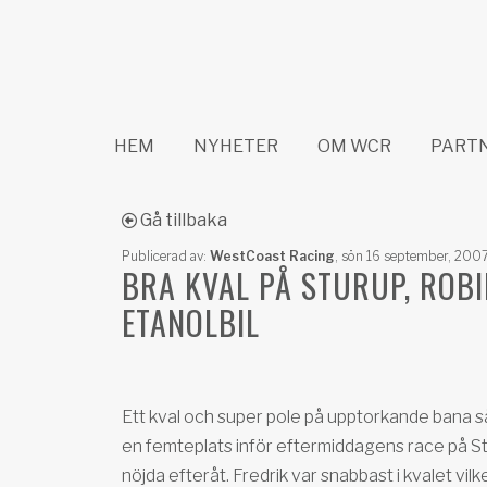
HEM
NYHETER
OM WCR
PART
Gå tillbaka
Publicerad av:
WestCoast Racing
,
sön 16 september, 200
BRA KVAL PÅ STURUP, ROBI
ETANOLBIL
Ett kval och super pole på upptorkande bana s
en femteplats inför eftermiddagens race på St
nöjda efteråt. Fredrik var snabbast i kvalet vilk