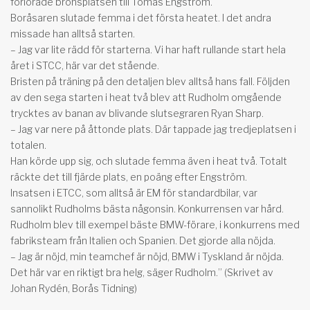
förlorade bronsplatsen till Tomas Engström.
Boråsaren slutade femma i det första heatet. I det andra
missade han alltså starten.
– Jag var lite rädd för starterna. Vi har haft rullande start hela
året i STCC, här var det stående.
Bristen på träning på den detaljen blev alltså hans fall. Följden
av den sega starten i heat två blev att Rudholm omgående
trycktes av banan av blivande slutsegraren Ryan Sharp.
– Jag var nere på åttonde plats. Där tappade jag tredjeplatsen i
totalen.
Han körde upp sig, och slutade femma även i heat två. Totalt
räckte det till fjärde plats, en poäng efter Engström.
Insatsen i ETCC, som alltså är EM för standardbilar, var
sannolikt Rudholms bästa någonsin. Konkurrensen var hård.
Rudholm blev till exempel bäste BMW-förare, i konkurrens med
fabriksteam från Italien och Spanien. Det gjorde alla nöjda.
– Jag är nöjd, min teamchef är nöjd, BMW i Tyskland är nöjda.
Det här var en riktigt bra helg, säger Rudholm.” (Skrivet av
Johan Rydén, Borås Tidning)