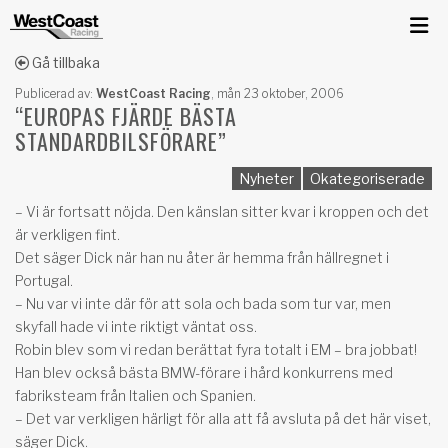
Gå tillbaka
Publicerad av:
WestCoast Racing
,
mån 23 oktober, 2006
“EUROPAS FJÄRDE BÄSTA
STANDARDBILSFÖRARE”
Nyheter
Okategoriserade
– Vi är fortsatt nöjda. Den känslan sitter kvar i kroppen och det
är verkligen fint.
Det säger Dick när han nu åter är hemma från hällregnet i
Portugal.
– Nu var vi inte där för att sola och bada som tur var, men
skyfall hade vi inte riktigt väntat oss.
Robin blev som vi redan berättat fyra totalt i EM – bra jobbat!
Han blev också bästa BMW-förare i hård konkurrens med
fabriksteam från Italien och Spanien.
– Det var verkligen härligt för alla att få avsluta på det här viset,
säger Dick.