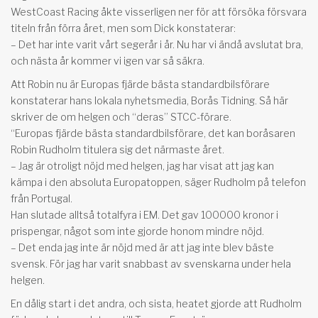
WestCoast Racing åkte visserligen ner för att försöka försvara
titeln från förra året, men som Dick konstaterar:
– Det har inte varit vårt segerår i år. Nu har vi ändå avslutat bra,
och nästa år kommer vi igen var så säkra.
Att Robin nu är Europas fjärde bästa standardbilsförare
konstaterar hans lokala nyhetsmedia, Borås Tidning. Så här
skriver de om helgen och “deras” STCC-förare.
“Europas fjärde bästa standardbilsförare, det kan boråsaren
Robin Rudholm titulera sig det närmaste året.
– Jag är otroligt nöjd med helgen, jag har visat att jag kan
kämpa i den absoluta Europatoppen, säger Rudholm på telefon
från Portugal.
Han slutade alltså totalfyra i EM. Det gav 100000 kronor i
prispengar, något som inte gjorde honom mindre nöjd.
– Det enda jag inte är nöjd med är att jag inte blev bäste
svensk. För jag har varit snabbast av svenskarna under hela
helgen.
En dålig start i det andra, och sista, heatet gjorde att Rudholm