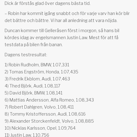
Dick är förstås glad över dagens bästa tid.
– Robin har kommit igång snabbt och för varje varv han kör blir
det bättre och bättre. Vi har all anledning att vara nöjda.
Duncan kommer till Gelleråsen först i morgon, så hans bil
kördes idag av engelsmannen Justin Law. Mest för att få
testdata på bilen från banan.
Dagens testresultat:
1) Robin Rudholm, BMW, 1.07,331
2) Tomas Engström, Honda, 1.07,435
3) Fredrik Ekblom, Audi, 1.07,463
4) Thed Björk, Audi, 1.08,117
5) David Björk, BMW, 1.08,141
6) Mattias Andersson, Alfa Romeo, 1.08,343
7) Robert Dahlgren, Volvo, 1.08,411
8) Tommy Kristoffersson, Audi, 1.08,616
9) Alexander Storckenfeldt, Volvo, 1.08,885
10) Nicklas Karlsson, Opel, 1.09,764
11) Justin Law, 1.10,756