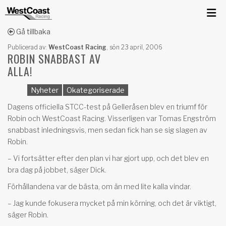
Gå tillbaka
Publicerad av:
WestCoast Racing
,
sön 23 april, 2006
ROBIN SNABBAST AV
ALLA!
Nyheter
Okategoriserade
Dagens officiella STCC-test på Gelleråsen blev en triumf för
Robin och WestCoast Racing. Visserligen var Tomas Engström
snabbast inledningsvis, men sedan fick han se sig slagen av
Robin.
– Vi fortsätter efter den plan vi har gjort upp, och det blev en
bra dag på jobbet, säger Dick.
Förhållandena var de bästa, om än med lite kalla vindar.
– Jag kunde fokusera mycket på min körning, och det är viktigt,
säger Robin.