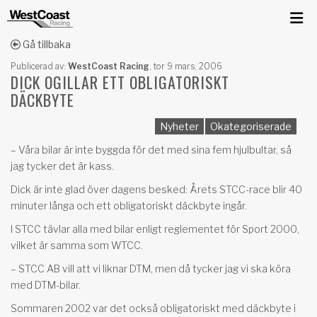
Gå tillbaka
Publicerad av:
WestCoast Racing
,
tor 9 mars, 2006
DICK OGILLAR ETT OBLIGATORISKT
DÄCKBYTE
Nyheter
Okategoriserade
– Våra bilar är inte byggda för det med sina fem hjulbultar, så
jag tycker det är kass.
Dick är inte glad över dagens besked: Årets STCC-race blir 40
minuter långa och ett obligatoriskt däckbyte ingår.
I STCC tävlar alla med bilar enligt reglementet för Sport 2000,
vilket är samma som WTCC.
– STCC AB vill att vi liknar DTM, men då tycker jag vi ska köra
med DTM-bilar.
Sommaren 2002 var det också obligatoriskt med däckbyte i