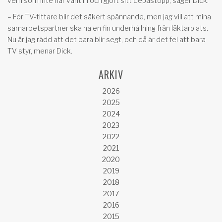
vem som inte har varit in och gjort sitt depåstopp, säger Dick.
– För TV-tittare blir det säkert spännande, men jag vill att mina
samarbetspartner ska ha en fin underhållning från läktarplats.
Nu är jag rädd att det bara blir segt, och då är det fel att bara
TV styr, menar Dick.
ARKIV
2026
2025
2024
2023
2022
2021
2020
2019
2018
2017
2016
2015