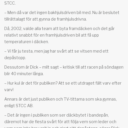
STCC.
– Men då var det ingen bakhjulsdriven bil med. Nu är beslutet
tillrättalagt för att gynna de framhjulsdrivna.
Då, 2002, valde alla team att byta framdäcken och det går
relativt snabbt för en framhjulsdriven bil att få upp
temperaturen i däcken.
– Vi får ju testa, men jag har svårt att se vitsen med ett
depåstopp.
Dessutom är Dick – milt sagt – kritisk till att racen på söndagen
blir 40 minuter långa.
– Hur kul är det för publiken? Att se ett utdraget fält varv efter
varv!
Annars är det just publiken och TV-tittarna som ska gynnas,
enligt STCC AB.
– Det är ingen i publiken som ser däckbytet i bandepån,
däremot har de flesta svårt för att följa vem som leder och