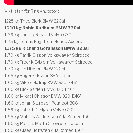
Viktlistan för Ring Knutstorp:
1225 kg Thed Björk BMW 320si
1210 kg Robin Rudholm BMW 320si
1199 kg Tommy Rustad Volvo C30
1175 kg Tomas Engström Honda Accord
1175 kg Richard Göransson BMW 320si
1170 kg Patrik Olsson Volkswagen Scirocco
1170 kg Fredrik Ekblom Volkswagen Scirocco
1170 kg Jan Nilsson BMW 320si
1165 kg Roger Eriksson SEAT Léon
1160 kg Viktor Hallrup BMW 320i E46*
1160 kg Dick Sahlén BMW 320i E46*
1160 kg Mikael Ohlsson BMW 320i E46*
1160 kg Johan Stureson Peugeot 308
1159 kg Robert Dahlgren Volvo C30
1155 kg Mattias Andersson Alfa Romeo 156
1150 kg Pontus Mörth Chevrolet Lacetti
1150 kg Claes Hoffsten Alfa Romeo 156*