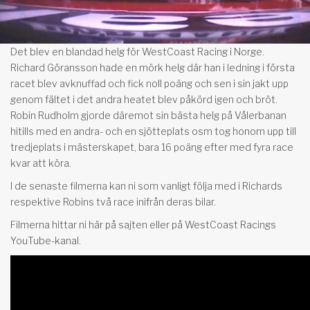
Det blev en blandad helg för WestCoast Racing i Norge.
Richard Göransson hade en mörk helg där han i ledning i första
racet blev avknuffad och fick noll poäng och sen i sin jakt upp
genom fältet i det andra heatet blev påkörd igen och bröt.
Robin Rudholm gjorde däremot sin bästa helg på Vålerbanan
hitills med en andra- och en sjötteplats osm tog honom upp till
tredjeplats i mästerskapet, bara 16 poäng efter med fyra race
kvar att köra.
I de senaste filmerna kan ni som vanligt följa med i Richards
respektive Robins två race inifrån deras bilar.
Filmerna hittar ni här på sajten eller på WestCoast Racings
YouTube-kanal.