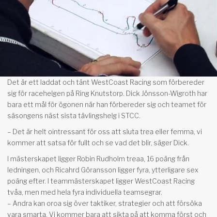
Det är ett laddat och tänt WestCoast Racing som förbereder
sig för racehelgen på Ring Knutstorp. Dick Jönsson-Wigroth har
bara ett mål för ögonen när han förbereder sig och teamet för
säsongens näst sista tävlingshelg i STCC.
– Det är helt ointressant för oss att sluta trea eller femma, vi
kommer att satsa för fullt och se vad det blir, säger Dick.
I mästerskapet ligger Robin Rudholm treaa, 16 poäng från
ledningen, och Ricahrd Göransson ligger fyra, ytterligare sex
poäng efter. I teammästerskapet ligger WestCoast Racing
tvåa, men med hela fyra individuella teamsegrar.
– Andra kan oroa sig över taktiker, strategier och att försöka
vara smarta. Vi kommer bara att sikta på att komma först och