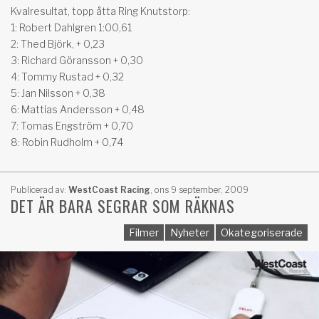
Kvalresultat, topp åtta Ring Knutstorp:
1: Robert Dahlgren 1:00,61
2: Thed Björk, + 0,23
3: Richard Göransson + 0,30
4: Tommy Rustad + 0,32
5: Jan Nilsson + 0,38
6: Mattias Andersson + 0,48
7: Tomas Engström + 0,70
8: Robin Rudholm + 0,74
Publicerad av:
WestCoast Racing
,
ons 9 september, 2009
DET ÄR BARA SEGRAR SOM RÄKNAS
Filmer
Nyheter
Okategoriserade