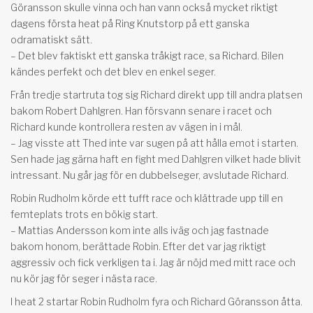
Göransson skulle vinna och han vann också mycket riktigt
dagens första heat på Ring Knutstorp på ett ganska
odramatiskt sätt.
– Det blev faktiskt ett ganska tråkigt race, sa Richard. Bilen
kändes perfekt och det blev en enkel seger.
Från tredje startruta tog sig Richard direkt upp till andra platsen
bakom Robert Dahlgren. Han försvann senare i racet och
Richard kunde kontrollera resten av vägen in i mål.
– Jag visste att Thed inte var sugen på att hålla emot i starten.
Sen hade jag gärna haft en fight med Dahlgren vilket hade blivit
intressant. Nu går jag för en dubbelseger, avslutade Richard.
Robin Rudholm körde ett tufft race och klättrade upp till en
femteplats trots en bökig start.
– Mattias Andersson kom inte alls iväg och jag fastnade
bakom honom, berättade Robin. Efter det var jag riktigt
aggressiv och fick verkligen ta i. Jag är nöjd med mitt race och
nu kör jag för seger i nästa race.
I heat 2 startar Robin Rudholm fyra och Richard Göransson åtta.