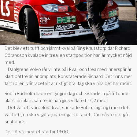
Det blev ett tufft och jämnt kval på Ring Knutstorp där Richard
Göransson kvalade in trea, en startposition han är mycket nöjd
med.
– Dahlgrens Volvo rår vi inte på i kval, och trea med innerspår är
klart bättre än andraplats, konstaterade Richard. Det finns mer
fart i bilen, vår racefart är riktigt bra. Jag ska vinna det här racet.
Robin Rudholm hade en tyngre dag och kvalade in på åttonde
plats, en plats sämre än han gick vidare till Q2 med.
– Det var ett värdelöst kval, suckade Robin. Jag tog i men det
var tufft, nu ska vi göra justeringar till racet. Där måste det gå
snabbare.
Det första heatet startar 13:00.