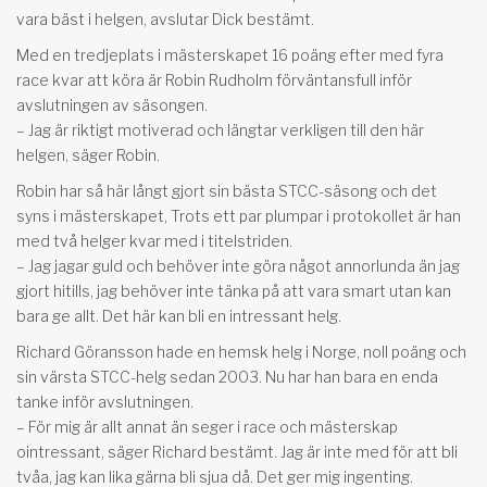
vara bäst i helgen, avslutar Dick bestämt.
Med en tredjeplats i mästerskapet 16 poäng efter med fyra
race kvar att köra är Robin Rudholm förväntansfull inför
avslutningen av säsongen.
– Jag är riktigt motiverad och längtar verkligen till den här
helgen, säger Robin.
Robin har så här långt gjort sin bästa STCC-säsong och det
syns i mästerskapet, Trots ett par plumpar i protokollet är han
med två helger kvar med i titelstriden.
– Jag jagar guld och behöver inte göra något annorlunda än jag
gjort hitills, jag behöver inte tänka på att vara smart utan kan
bara ge allt. Det här kan bli en intressant helg.
Richard Göransson hade en hemsk helg i Norge, noll poäng och
sin värsta STCC-helg sedan 2003. Nu har han bara en enda
tanke inför avslutningen.
– För mig är allt annat än seger i race och mästerskap
ointressant, säger Richard bestämt. Jag är inte med för att bli
tvåa, jag kan lika gärna bli sjua då. Det ger mig ingenting.