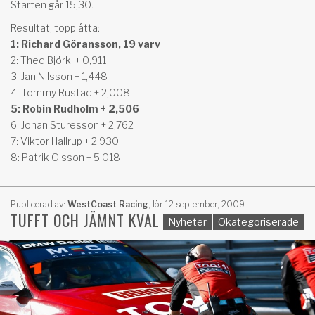
Starten går 15,30.
Resultat, topp åtta:
1: Richard Göransson, 19 varv
2: Thed Björk + 0,911
3: Jan Nilsson + 1,448
4: Tommy Rustad + 2,008
5: Robin Rudholm + 2,506
6: Johan Sturesson + 2,762
7: Viktor Hallrup + 2,930
8: Patrik Olsson + 5,018
Publicerad av:
WestCoast Racing
,
lör 12 september, 2009
TUFFT OCH JÄMNT KVAL
Nyheter
Okategoriserade