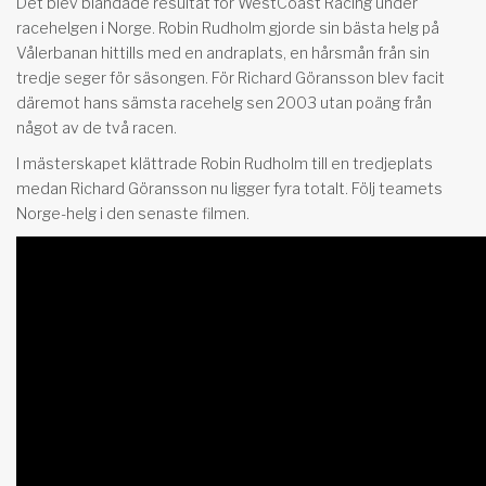
Det blev blandade resultat för WestCoast Racing under
racehelgen i Norge. Robin Rudholm gjorde sin bästa helg på
Vålerbanan hittills med en andraplats, en hårsmån från sin
tredje seger för säsongen. För Richard Göransson blev facit
däremot hans sämsta racehelg sen 2003 utan poäng från
något av de två racen.
I mästerskapet klättrade Robin Rudholm till en tredjeplats
medan Richard Göransson nu ligger fyra totalt. Följ teamets
Norge-helg i den senaste filmen.